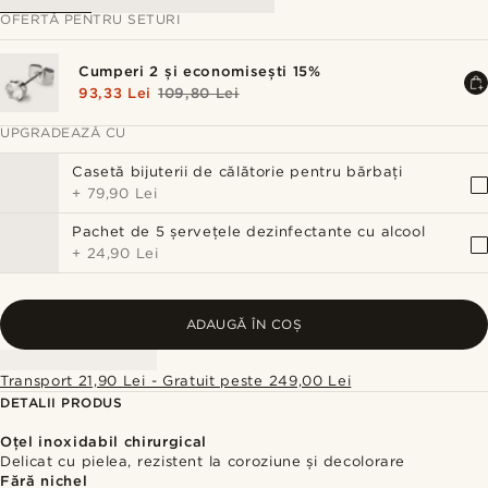
OFERTĂ PENTRU SETURI
Cumperi 2 și economisești 15%
93,33 Lei
109,80 Lei
UPGRADEAZĂ CU
Casetă bijuterii de călătorie pentru bărbați
+
79,90 Lei
Pachet de 5 șervețele dezinfectante cu alcool
+
24,90 Lei
ADAUGĂ ÎN COȘ
Transport 21,90 Lei - Gratuit peste 249,00 Lei
DETALII PRODUS
Oțel inoxidabil chirurgical
Delicat cu pielea, rezistent la coroziune și decolorare
Fără nichel