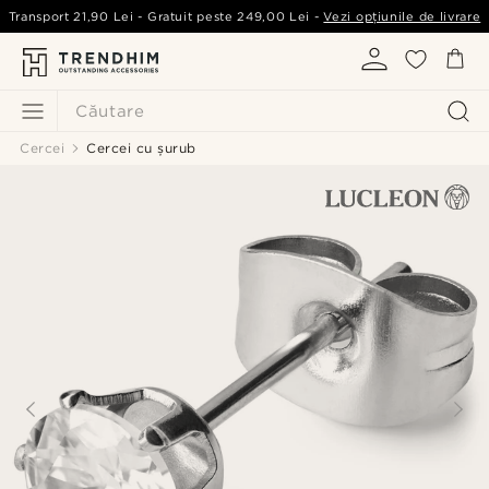
Transport
21,90 Lei
- Gratuit peste
249,00 Lei
-
Vezi opțiunile de livrare
Căutare
Cercei
Cercei cu șurub