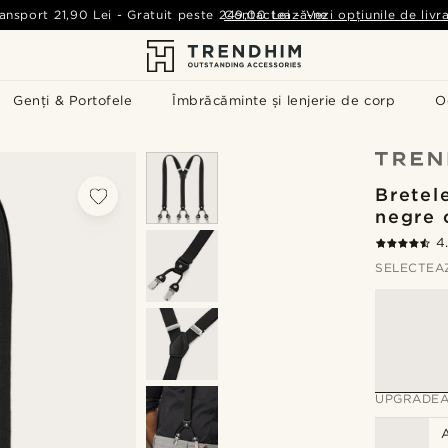
ansport
21,90 Lei
-
Gratuit peste
249,00 Lei
Contactează-ne
-
Vezi opțiunile de livr
Genți & Portofele
Îmbrăcăminte și lenjerie de corp
O
Bretel
negre 
4
SELECTEA
UPGRADEA