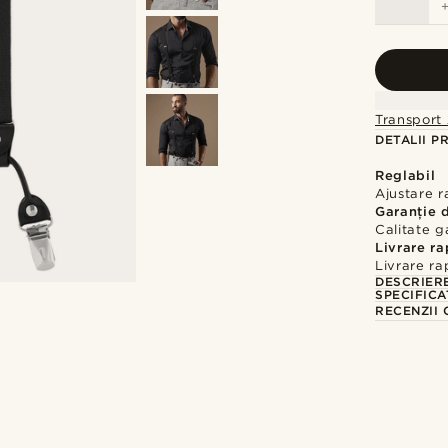
Transport 
DETALII P
Reglabil
Ajustare r
Garanție 
Calitate g
Livrare r
Livrare ra
DESCRIER
SPECIFICA
RECENZII 