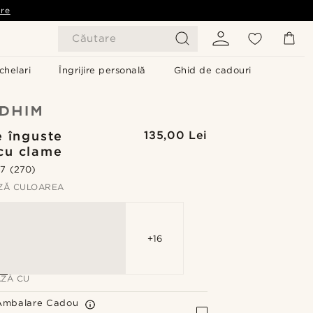
are
Căutare
chelari
Îngrijire personală
Ghid de cadouri
e înguste
135,00 Lei
cu clame
.7
(270)
ZĂ CULOAREA
+16
ZĂ CU
Ambalare Cadou