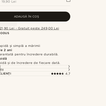
+
19,90 Lei
ADAUGĂ ÎN COȘ
21,90 Lei - Gratuit peste 249,00 Lei
RODUS
apidă și simplă a mărimii
de 2 ani
arantată pentru încredere durabilă.
apidă
pidă și de încredere de fiecare dată.
E
ȚII
CLIENȚI
4.7