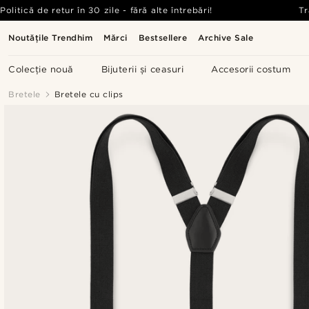
Politică de retur în 30 zile - fără alte întrebări!
Tr
Noutățile Trendhim
Mărci
Bestsellere
Archive Sale
Colecție nouă
Bijuterii și ceasuri
Accesorii costum
Bretele
Bretele cu clips