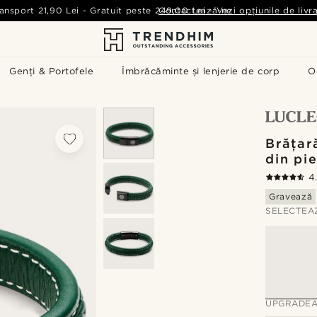
ansport
21,90 Lei
-
Gratuit peste
249,00 Lei
Contactează-ne
-
Vezi opțiunile de livr
Genți & Portofele
Îmbrăcăminte și lenjerie de corp
O
Brățar
din pie
4
Gravează
SELECTEA
UPGRADEA