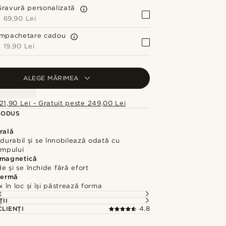
Gravură personalizată
+
69,90 Lei
Împachetare cadou
+
19,90 Lei
ALEGE MĂRIMEA
21,90 Lei - Gratuit peste 249,00 Lei
RODUS
rală
 durabil și se înnobilează odată cu
impului
 magnetică
e și se închide fără efort
fermă
 în loc și își păstrează forma
E
ȚII
CLIENȚI
4.8