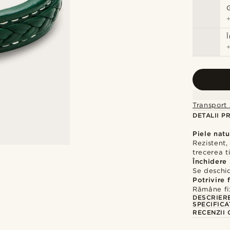
Transport 
DETALII P
Piele natu
Rezistent,
trecerea t
Închidere
Se deschid
Potrivire 
Rămâne fix
DESCRIER
SPECIFICA
RECENZII 