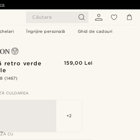
are
Căutare
chelari
Îngrijire personală
Ghid de cadouri
ă retro verde
159,00 Lei
le
.8
(1467)
ZĂ CULOAREA
+2
ZĂ CU