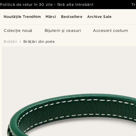
Politică de retur în 30 zile - fără alte întrebări!
Tr
Noutățile Trendhim
Mărci
Bestsellere
Archive Sale
Colecție nouă
Bijuterii și ceasuri
Accesorii costum
Brățări
Brățări din piele