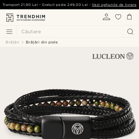
Transport
21,90 Lei
- Gratuit peste
249,00 Lei
-
Vezi opțiunile de livrare
Căutare
Brățări
Brățări din piele