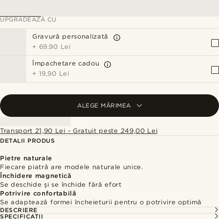
UPGRADEAZĂ CU
Gravură personalizată
+
69,90 Lei
Împachetare cadou
+
19,90 Lei
ALEGE MĂRIMEA
Transport 21,90 Lei - Gratuit peste 249,00 Lei
DETALII PRODUS
Pietre naturale
Fiecare piatră are modele naturale unice.
Închidere magnetică
Se deschide și se închide fără efort
Potrivire confortabilă
Se adaptează formei încheieturii pentru o potrivire optimă
DESCRIERE
SPECIFICAȚII