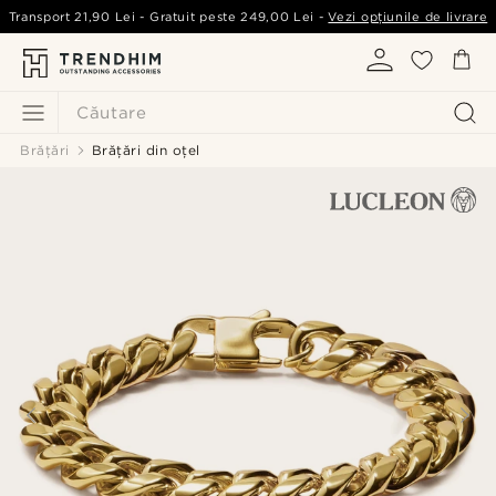
Transport
21,90 Lei
- Gratuit peste
249,00 Lei
-
Vezi opțiunile de livrare
Căutare
Brățări
Brățări din oțel