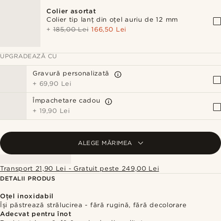
Colier asortat
Colier tip lanț din oțel auriu de 12 mm
+
185,00 Lei
166,50 Lei
UPGRADEAZĂ CU
Gravură personalizată
+
69,90 Lei
Împachetare cadou
+
19,90 Lei
ALEGE MĂRIMEA
Transport 21,90 Lei - Gratuit peste 249,00 Lei
DETALII PRODUS
Oțel inoxidabil
Își păstrează strălucirea - fără rugină, fără decolorare
Adecvat pentru înot