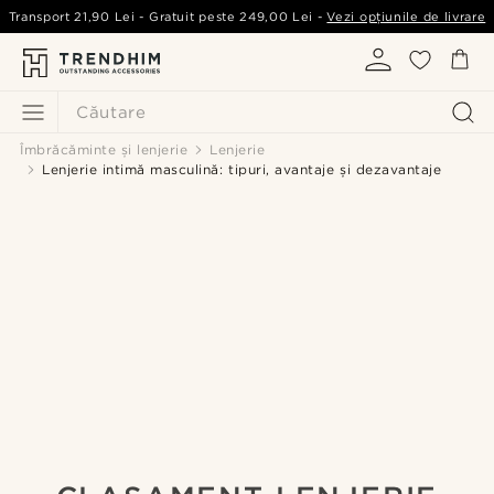
Transport
21,90 Lei
- Gratuit peste
249,00 Lei
-
Vezi opțiunile de livrare
Căutare
Îmbrăcăminte și lenjerie
Lenjerie
Lenjerie intimă masculină: tipuri, avantaje și dezavantaje