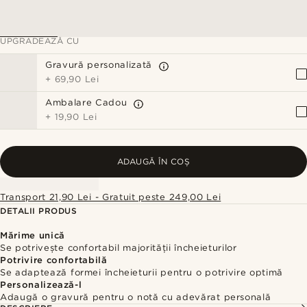
UPGRADEAZĂ CU
Gravură personalizată
+
69,90 Lei
Ambalare Cadou
+
19,90 Lei
ADAUGĂ ÎN COȘ
Transport 21,90 Lei - Gratuit peste 249,00 Lei
DETALII PRODUS
Mărime unică
Se potrivește confortabil majorității încheieturilor
Potrivire confortabilă
Se adaptează formei încheieturii pentru o potrivire optimă
Personalizează-l
Adaugă o gravură pentru o notă cu adevărat personală