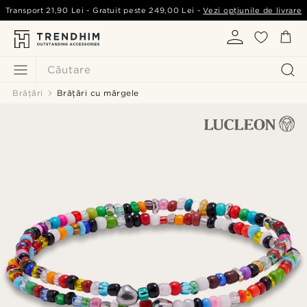
Transport
21,90 Lei
- Gratuit peste
249,00 Lei
-
Vezi opțiunile de livrare
Căutare
Brățări
Brățări cu mărgele