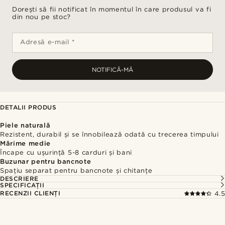
Dorești să fii notificat în momentul în care produsul va fi
din nou pe stoc?
Adresă e-mail *
NOTIFICĂ-MĂ
DETALII PRODUS
Piele naturală
Rezistent, durabil și se înnobilează odată cu trecerea timpului
Mărime medie
Încape cu ușurință 5-8 carduri și bani
Buzunar pentru bancnote
Spațiu separat pentru bancnote și chitanțe
DESCRIERE
SPECIFICAȚII
RECENZII CLIENȚI
4.5