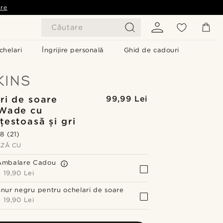
are
Căutare
chelari
Îngrijire personală
Ghid de cadouri
ri de soare
99,99 Lei
 Wade cu
țestoasă și gri
.8
(21)
ZĂ CU
Ambalare Cadou
+
19,90 Lei
Șnur negru pentru ochelari de soare
+
19,90 Lei