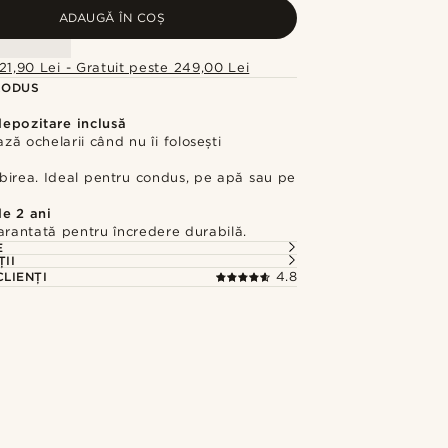
ADAUGĂ ÎN COȘ
21,90 Lei - Gratuit peste 249,00 Lei
RODUS
depozitare inclusă
ază ochelarii când nu îi folosești
birea. Ideal pentru condus, pe apă sau pe
de 2 ani
arantată pentru încredere durabilă.
E
ȚII
CLIENȚI
4.8