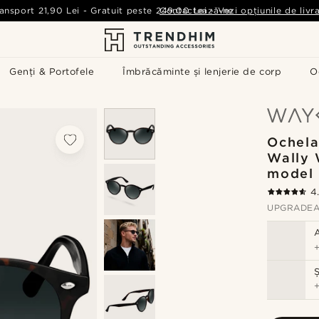
ansport
21,90 Lei
-
Gratuit peste
249,00 Lei
Contactează-ne
-
Vezi opțiunile de livr
Genți & Portofele
Îmbrăcăminte și lenjerie de corp
O
Ochela
Wally
model 
4
UPGRADEA