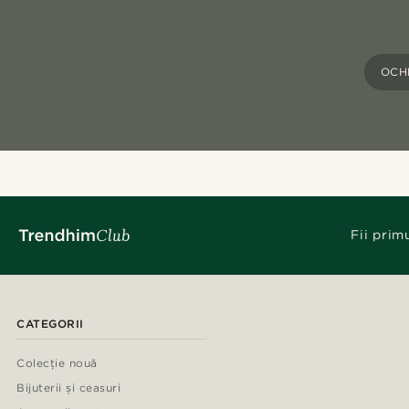
OCH
Fii prim
CATEGORII
Colecție nouă
Bijuterii și ceasuri