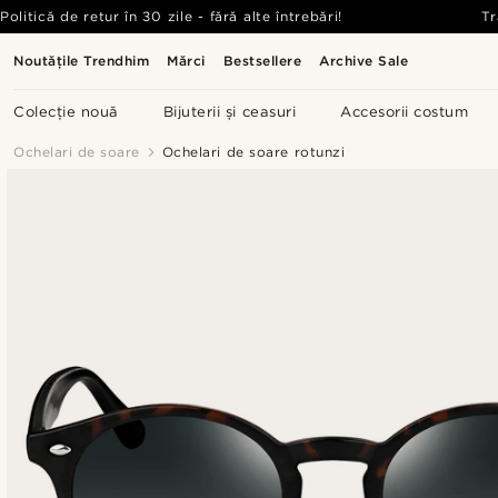
Politică de retur în 30 zile - fără alte întrebări!
Tr
Noutățile Trendhim
Mărci
Bestsellere
Archive Sale
Colecție nouă
Bijuterii și ceasuri
Accesorii costum
Ochelari de soare
Ochelari de soare rotunzi