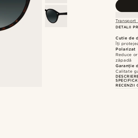
Transport 
DETALII P
Cutie de 
Îți proteje
Polarizat
Reduce or
zăpadă
Garanție 
Calitate g
DESCRIER
SPECIFICA
RECENZII 