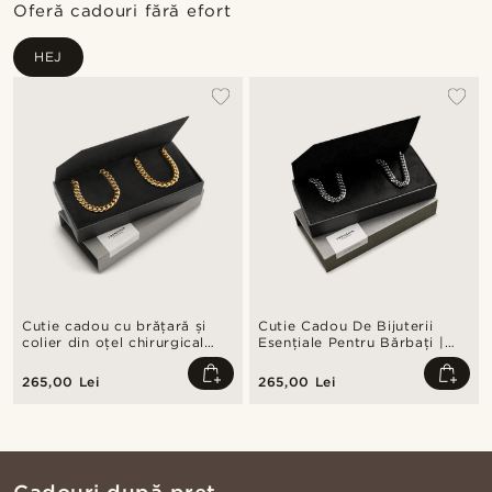
Oferă cadouri fără efort
HEJ
Cutie cadou cu brățară și
Cutie Cadou De Bijuterii
colier din oțel chirurgical
Esențiale Pentru Bărbați |
auriu, 6 mm
Brățară Și Colier Din Oțel
Inoxidabil
265,00 Lei
265,00 Lei