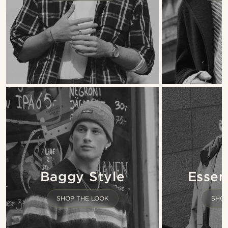
Essent
Baggy Style
SHOP
SHOP THE LOOK