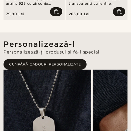
argint 925 cu zirconiu
transparenți cu lentile
pătrat, 6 mm
polarizate fumurii
79,90 Lei
265,00 Lei
Personalizează-l
Personalizează-ți produsul și fă-l special
CUMPĂRĂ CADOURI PERSONALIZATE