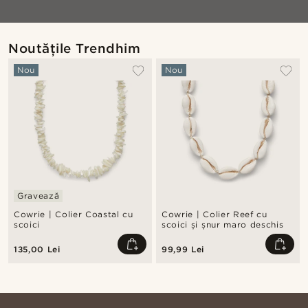
Noutățile Trendhim
Nou
Nou
Gravează
Cowrie | Colier Coastal cu
Cowrie | Colier Reef cu
scoici
scoici și șnur maro deschis
135,00 Lei
99,99 Lei