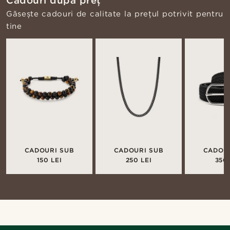
Cadouri după preț
Găsește cadouri de calitate la prețul potrivit pentru
tine
CADOURI SUB
CADOURI SUB
CADOU
150 LEI
250 LEI
350 