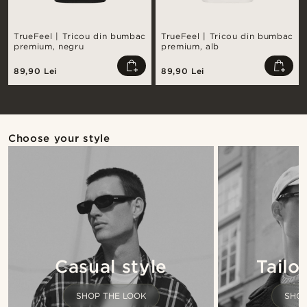
TrueFeel | Tricou din bumbac
TrueFeel | Tricou din bumbac
premium, negru
premium, alb
89,90 Lei
89,90 Lei
Choose your style
Casual style
Tailo
SHOP THE LOOK
SHOP