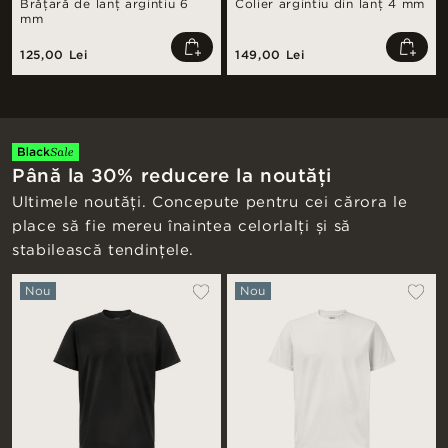
Brățară de lanț argintiu 6
Colier argintiu din lanț 4 mm
mm
125,00 Lei
149,00 Lei
Până la 30% reducere la noutăți
Ultimele noutăți. Concepute pentru cei cărora le
place să fie mereu înaintea celorlalți și să
stabilească tendințele.
Nou
Nou