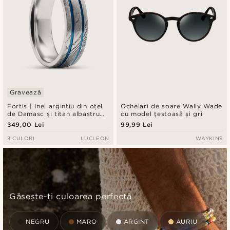
Gravează
Fortis | Inel argintiu din oțel
Ochelari de soare Wally Wade
de Damasc și titan albastru
cu model țestoasă și gri
cu două caneluri
349,00 Lei
99,99 Lei
3 CULORI
LUCLEON
WAYKINS
Găsește-ți culoarea perfectă
NEGRU
MARO
ARGINT
AURIU