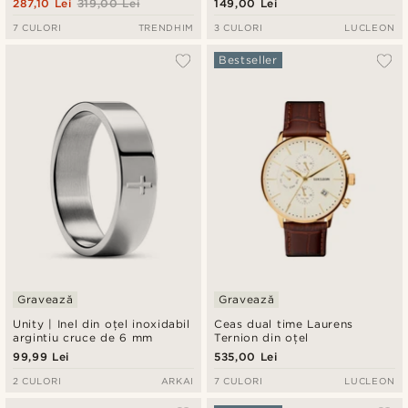
287,10 Lei
319,00 Lei
149,00 Lei
7 CULORI
TRENDHIM
3 CULORI
LUCLEON
Bestseller
Gravează
Gravează
Unity | Inel din oțel inoxidabil
Ceas dual time Laurens
argintiu cruce de 6 mm
Ternion din oțel
99,99 Lei
535,00 Lei
2 CULORI
ARKAI
7 CULORI
LUCLEON