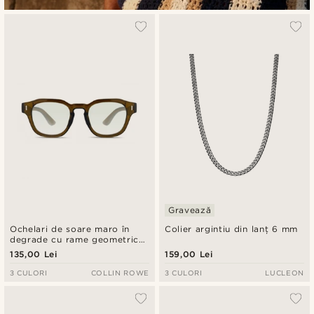
Gravează
Ochelari de soare maro în
Colier argintiu din lanț 6 mm
degrade cu rame geometrice
din corn
135,00 Lei
159,00 Lei
3 CULORI
COLLIN ROWE
3 CULORI
LUCLEON