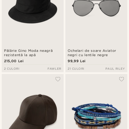
Pălărie Gino Moda neagră
Ochelari de soare Aviator
rezistentă la apă
negri cu lentile negre
215,00 Lei
99,99 Lei
2 CULORI
FAWLER
21 CULORI
PAUL RILEY