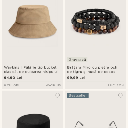
Gravează
Waykins | Pălărie tip bucket
Brățara Miro cu pietre ochi
clasică, de culoarea nisipului
de tigru și nucă de cocos
94,90 Lei
99,99 Lei
6 CULORI
WAYKINS
LUCLEON
Bestseller