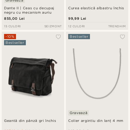
Gravează
Dante II | Ceas cu decupaj
Curea elastică albastru închis
negru cu mecanism auriu
855,00 Lei
99,99 Lei
15 CULORI
SEIZMONT
12 CULORI
TRENDHIM
-10%
Bestseller
Bestseller
Gravează
Geantă din pânză gri închis
Colier argintiu din lanț 4 mm