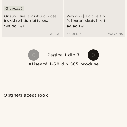
Gravează
Orisun | Inel argintiu din oțel
Waykins | Pălărie tip
inoxidabil tip sigiliu cu
"găleată" clasică, gri
apatită
149,00 Lei
94,90 Lei
ARKAI
6 CULORI
WAYKINS
Pagina
1
din
7
Afișează
1-60
din
365
produse
Cumpără look-ul
Cump
Obțineți acest look
@pabloceazar
@jaimedeelgado