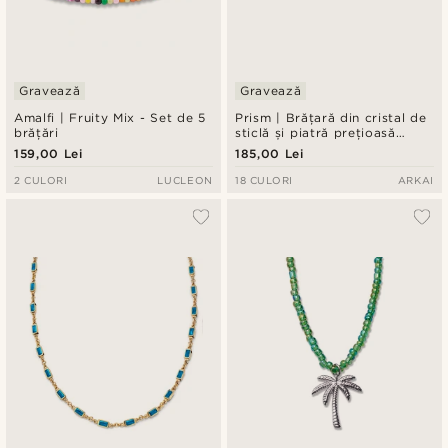
Gravează
Gravează
Amalfi | Fruity Mix - Set de 5
Prism | Brățară din cristal de
brățări
sticlă și piatră prețioasă
albastră, în ton auriu
159,00 Lei
185,00 Lei
2 CULORI
LUCLEON
18 CULORI
ARKAI