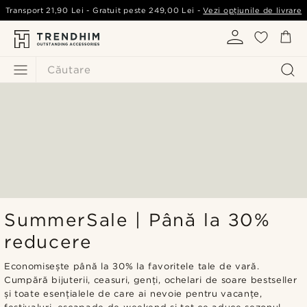
Transport
21,90 Lei
- Gratuit peste
249,00 Lei
-
Vezi opțiunile de livrare
Căutare
SummerSale | Până la 30%
reducere
Economisește până la 30% la favoritele tale de vară.
Cumpără bijuterii, ceasuri, genți, ochelari de soare bestseller
și toate esențialele de care ai nevoie pentru vacanțe,