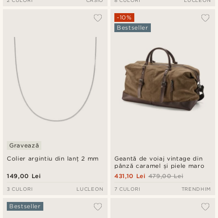
-10%
Bestseller
Gravează
Colier argintiu din lanț 2 mm
Geantă de voiaj vintage din
pânză caramel și piele maro
149,00 Lei
431,10 Lei
479,00 Lei
3 CULORI
LUCLEON
7 CULORI
TRENDHIM
Bestseller