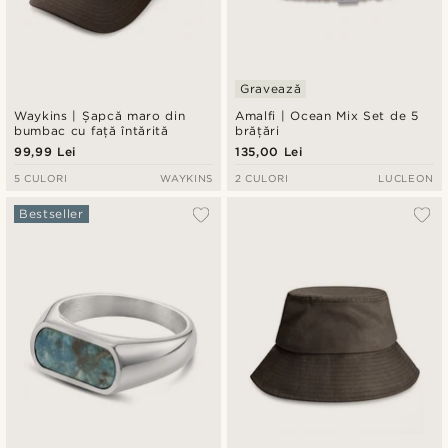
Gravează
Waykins | Șapcă maro din
Amalfi | Ocean Mix Set de 5
bumbac cu față întărită
brățări
99,99 Lei
135,00 Lei
5 CULORI
WAYKINS
2 CULORI
LUCLEON
Bestseller