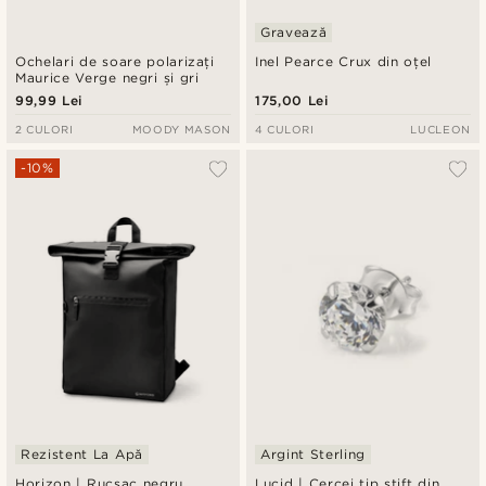
Gravează
Ochelari de soare polarizați
Inel Pearce Crux din oțel
Maurice Verge negri și gri
99,99 Lei
175,00 Lei
2 CULORI
MOODY MASON
4 CULORI
LUCLEON
-10%
Rezistent La Apă
Argint Sterling
Horizon | Rucsac negru,
Lucid | Cercei tip știft din