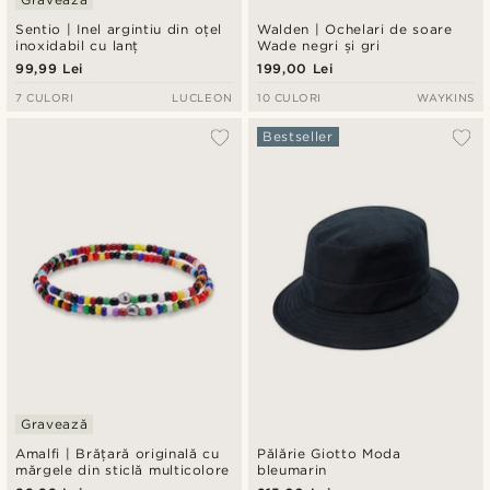
Sentio | Inel argintiu din oțel
Walden | Ochelari de soare
inoxidabil cu lanț
Wade negri și gri
99,99 Lei
199,00 Lei
7 CULORI
LUCLEON
10 CULORI
WAYKINS
Bestseller
Gravează
Amalfi | Brățară originală cu
Pălărie Giotto Moda
mărgele din sticlă multicolore
bleumarin