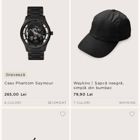
Gravează
Ceas Phantom Seymour
Waykins | Șapcă neagră,
simplă din bumbac
265,00 Lei
79,90 Lei
6 CULORI
SEIZMONT
7 CULORI
WAYKINS