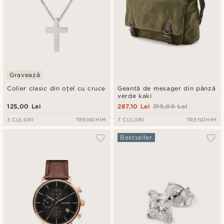
Gravează
Colier clasic din oțel cu cruce
Geantă de mesager din pânză
verde kaki
125,00 Lei
287,10 Lei
319,00 Lei
3 CULORI
TRENDHIM
7 CULORI
TRENDHIM
Bestseller