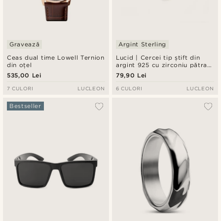
Gravează
Argint Sterling
Ceas dual time Lowell Ternion
Lucid | Cercei tip știft din
din oțel
argint 925 cu zirconiu pătrat,
6 mm
535,00 Lei
79,90 Lei
7 CULORI
LUCLEON
6 CULORI
LUCLEON
Bestseller