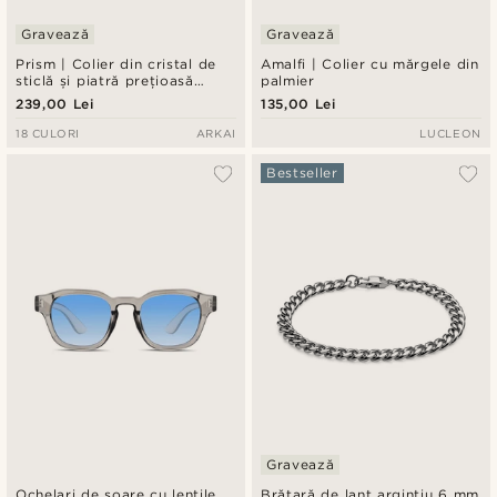
Gravează
Gravează
Prism | Colier din cristal de
Amalfi | Colier cu mărgele din
sticlă și piatră prețioasă
palmier
albastră, în ton auriu
239,00 Lei
135,00 Lei
18 CULORI
ARKAI
LUCLEON
Bestseller
Gravează
Ochelari de soare cu lentile
Brățară de lanț argintiu 6 mm