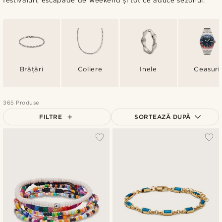
festivaluri, escapade de weekend și tot ce aduce sezonul.
Brățări
Coliere
Inele
Ceasuri
365 Produse
FILTRE
SORTEAZĂ DUPĂ
Cele mai populare
Cele mai noi
Preț crescător
Preț descrescător