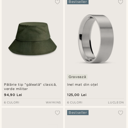
Bestseller
Gravează
Pălărie tip "găleată" clasică,
Inel mat din oțel
verde militar
94,90 Lei
125,00 Lei
6 CULORI
WAYKINS
6 CULORI
LUCLEON
Bestseller