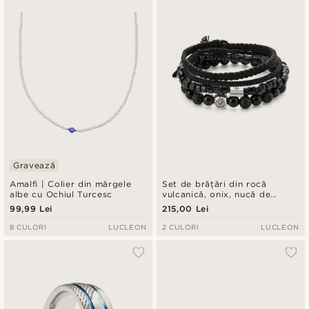
Gravează
Amalfi | Colier din mărgele
Set de brățări din rocă
albe cu Ochiul Turcesc
vulcanică, onix, nucă de
cocos și argint
99,99 Lei
215,00 Lei
8 CULORI
LUCLEON
2 CULORI
LUCLEON