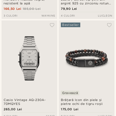
rezistent la apă
argint 925 cu zirconiu rotund,
6 mm
166,50 Lei
185,00 Lei
79,90 Lei
3 CULORI
WAYKINS
4 CULORI
LUCLEON
Bestseller
Gravează
Casio Vintage AQ-230A-
Brățară Icon din piele și
7DMQYES
pietre ochi de tigru roșii
265,00 Lei
175,00 Lei
2 CULORI
CASIO
8 CULORI
LUCLEON