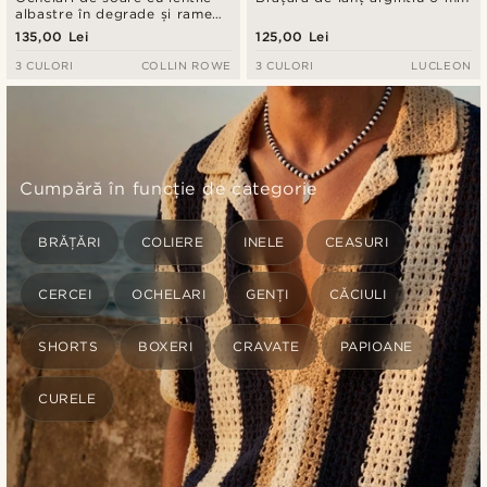
albastre în degrade și rame
geometrice transparente din
135,00 Lei
125,00 Lei
corn
3 CULORI
COLLIN ROWE
3 CULORI
LUCLEON
Cumpără în funcție de categorie
BRĂȚĂRI
COLIERE
INELE
CEASURI
CERCEI
OCHELARI
GENȚI
CĂCIULI
SHORTS
BOXERI
CRAVATE
PAPIOANE
CURELE