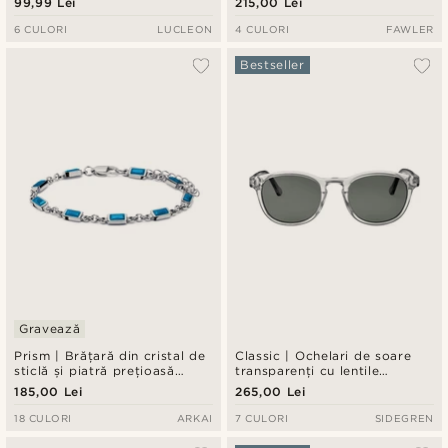
99,99 Lei
215,00 Lei
6 CULORI
LUCLEON
4 CULORI
FAWLER
Bestseller
Gravează
Prism | Brățară din cristal de
Classic | Ochelari de soare
sticlă și piatră prețioasă
transparenți cu lentile
albastră, în ton argintiu
polarizate fumurii
185,00 Lei
265,00 Lei
18 CULORI
ARKAI
7 CULORI
SIDEGREN