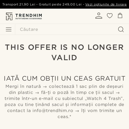
Transport
21,90 Lei
- Gratuit peste
249,00 Lei
-
Vezi opțiunile de livrare
Căutare
THIS OFFER IS NO LONGER
VALID
IATĂ CUM OBȚII UN CEAS GRATUIT
Mergi în natură → colectează 1 sac plin de deșeuri
din plastic → fă-ți o poză în timp ce ții sacul →
trimite într-un e-mail cu subiectul „Watch 4 Trash”,
poza cu tine ținând sacul și informații complete de
contact la info@trendhim.ro → îți vom trimite un
ceas.*