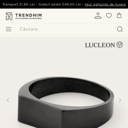
Transport
21,90 Lei
- Gratuit peste
249,00 Lei
-
Vezi opțiunile de livrare
Căutare