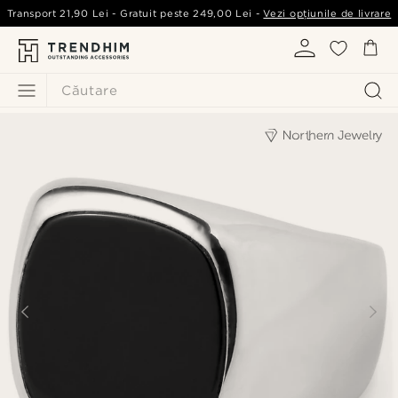
Transport
21,90 Lei
- Gratuit peste
249,00 Lei
-
Vezi opțiunile de livrare
Căutare