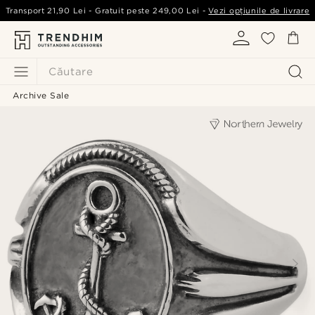
Transport
21,90 Lei
- Gratuit peste
249,00 Lei
-
Vezi opțiunile de livrare
Căutare
Archive Sale