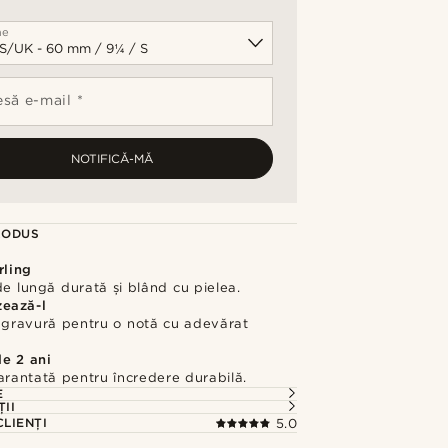
me
să e-mail *
NOTIFICĂ-MĂ
RODUS
rling
de lungă durată și blând cu pielea.
zează-l
gravură pentru o notă cu adevărat
de 2 ani
arantată pentru încredere durabilă.
E
ȚII
CLIENȚI
5.0