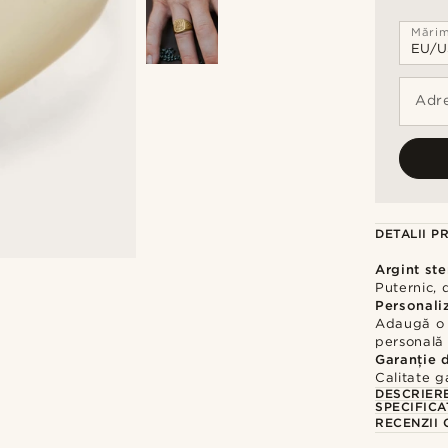
Mări
Adre
DETALII P
Argint ste
Puternic, 
Personali
Adaugă o 
personală
Garanție 
Calitate g
DESCRIER
SPECIFICA
RECENZII 