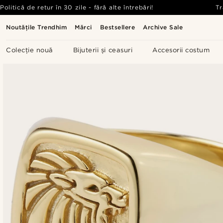
Politică de retur în 30 zile - fără alte întrebări!
Tr
Noutățile Trendhim
Mărci
Bestsellere
Archive Sale
Colecție nouă
Bijuterii și ceasuri
Accesorii costum