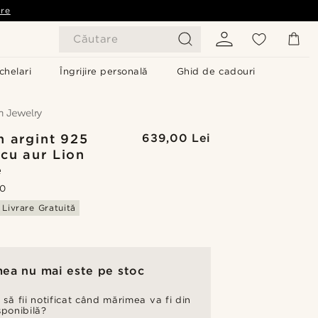
are
Căutare
chelari
Îngrijire personală
Ghid de cadouri
n argint 925
639,00 Lei
 cu aur Lion
e
.0
Livrare Gratuită
ea nu mai este pe stoc
 să fii notificat când mărimea va fi din
sponibilă?