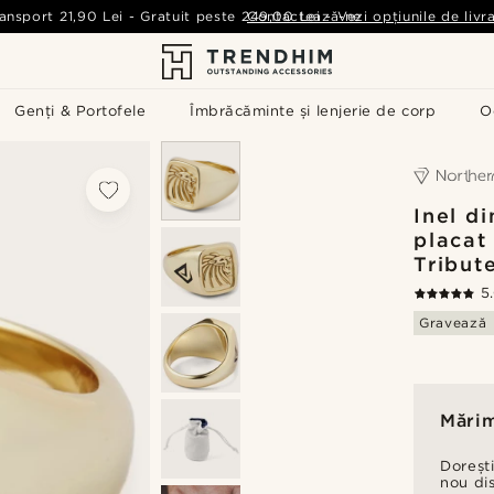
ansport
21,90 Lei
-
Gratuit peste
249,00 Lei
Contactează-ne
-
Vezi opțiunile de livr
Genți & Portofele
Îmbrăcăminte și lenjerie de corp
O
Inel di
placat
Tribut
5
Gravează
Mărim
Dorești
nou di