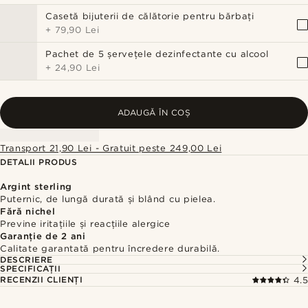
Casetă bijuterii de călătorie pentru bărbați
+
79,90 Lei
Pachet de 5 șervețele dezinfectante cu alcool
+
24,90 Lei
ADAUGĂ ÎN COȘ
Transport 21,90 Lei - Gratuit peste 249,00 Lei
DETALII PRODUS
Argint sterling
Puternic, de lungă durată și blând cu pielea.
Fără nichel
Previne iritațiile și reacțiile alergice
Garanție de 2 ani
Calitate garantată pentru încredere durabilă.
DESCRIERE
SPECIFICAȚII
RECENZII CLIENȚI
4.5