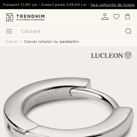
Transport
21,90 Lei
- Gratuit peste
249,00 Lei
-
Vezi opțiunile de livrare
Căutare
Cercei
Cercei rotunzi cu pandantiv