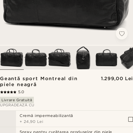
Geantă sport Montreal din
1.299,00 Lei
piele neagră
5.0
Livrare Gratuită
UPGRADEAZĂ CU
Cremă impermeabilizantă
+
24,90 Lei
Spray pentru curățarea produselor din piele