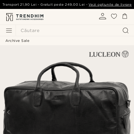
Transport
21,90 Lei
- Gratuit peste
249,00 Lei
-
Vezi opțiunile de livrare
Căutare
Archive Sale