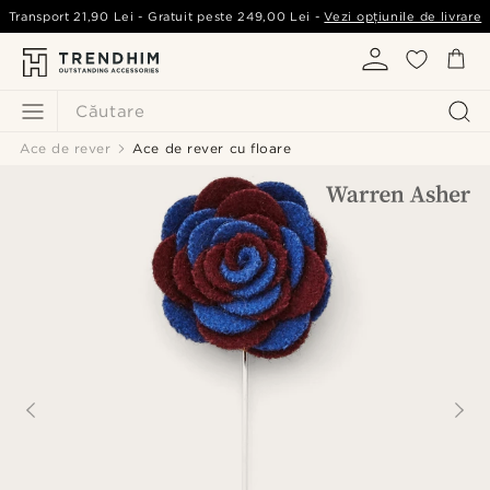
Transport
21,90 Lei
- Gratuit peste
249,00 Lei
-
Vezi opțiunile de livrare
Căutare
Ace de rever
Ace de rever cu floare