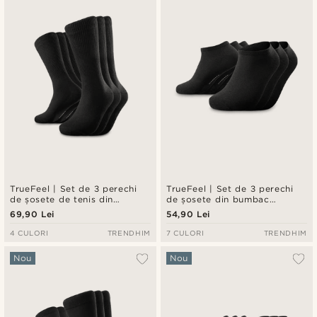
Cele mai noi
Preț crescător
Preț descrescător
TrueFeel | Set de 3 perechi
TrueFeel | Set de 3 perechi
de șosete de tenis din
de șosete din bumbac
bumbac premium, negre
premium, până la gleznă,
69,90 Lei
54,90 Lei
negre
4 CULORI
TRENDHIM
7 CULORI
TRENDHIM
Nou
Nou