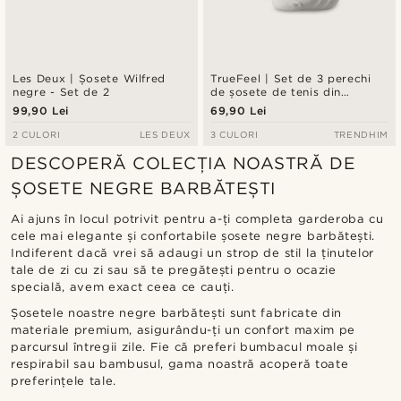
Les Deux | Șosete Wilfred
TrueFeel | Set de 3 perechi
negre - Set de 2
de șosete de tenis din
bumbac premium, albe —
99,90 Lei
69,90 Lei
detaliu cu dungă neagră
2 CULORI
LES DEUX
3 CULORI
TRENDHIM
DESCOPERĂ COLECȚIA NOASTRĂ DE
ȘOSETE NEGRE BARBĂTEȘTI
Ai ajuns în locul potrivit pentru a-ți completa garderoba cu
cele mai elegante și confortabile șosete negre barbătești.
Indiferent dacă vrei să adaugi un strop de stil la ținutelor
tale de zi cu zi sau să te pregătești pentru o ocazie
specială, avem exact ceea ce cauți.
Șosetele noastre negre barbătești sunt fabricate din
materiale premium, asigurându-ți un confort maxim pe
parcursul întregii zile. Fie că preferi bumbacul moale și
respirabil sau bambusul, gama noastră acoperă toate
preferințele tale.