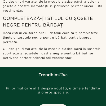
Cu designuri variate, de la modele clasice până la culori vii,
șosetele noastre bărbătești se potrivesc perfect oricărui stil
vestimentar.
COMPLETEAZĂ-ȚI STILUL CU ȘOSETE
NEGRE PENTRU BĂRBAȚI
Dacǎ ești în cǎutarea acelui detaliu care sǎ-ți completeze
ținutele, șosetele negre pentru bărbați sunt alegerea
perfectă.
Cu designuri variate, de la modele clasice pânǎ la șosetele
sport scurte, șosetele noastre negre pentru bărbați se
potrivesc perfect oricărui stil vestimentar.
Fii primul care află despre noutăți, ultimele tendințe
și oferte speciale.