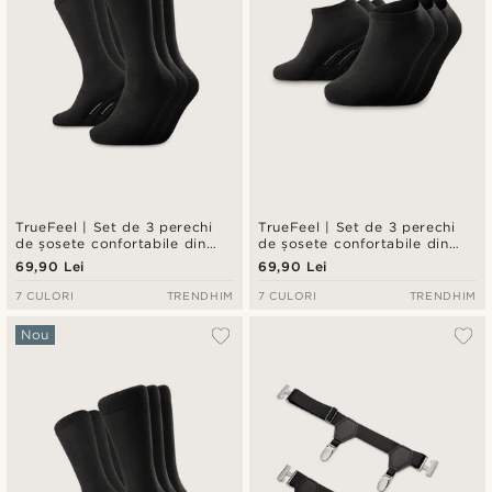
TrueFeel | Set de 3 perechi
TrueFeel | Set de 3 perechi
de șosete confortabile din
de șosete confortabile din
bambus, lungime medie,
bambus, până la gleznă,
69,90 Lei
69,90 Lei
negre
negre
7 CULORI
TRENDHIM
7 CULORI
TRENDHIM
Nou