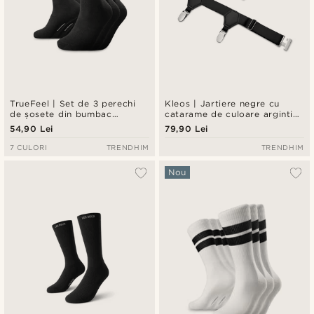
TrueFeel | Set de 3 perechi
Kleos | Jartiere negre cu
de șosete din bumbac
catarame de culoare argintie
premium, lungime medie,
pentru șosete
54,90 Lei
79,90 Lei
negre
7 CULORI
TRENDHIM
TRENDHIM
Nou