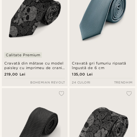
Calitate Premium
Cravată din mătase cu model
Cravată gri fumuriu ripsată
paisley cu imprimeu de cranii
îngustă de 6 cm
negru și gri | 8 cm
219,00 Lei
135,00 Lei
BOHEMIAN REVOLT
24 CULORI
TRENDHIM