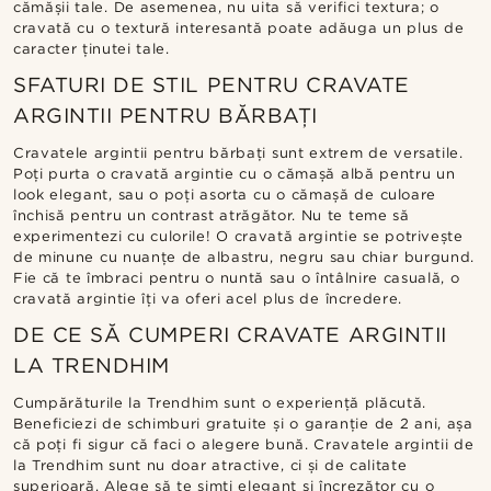
cămășii tale. De asemenea, nu uita să verifici textura; o
cravată cu o textură interesantă poate adăuga un plus de
caracter ținutei tale.
SFATURI DE STIL PENTRU CRAVATE
ARGINTII PENTRU BĂRBAȚI
Cravatele argintii pentru bărbați sunt extrem de versatile.
Poți purta o cravată argintie cu o cămașă albă pentru un
look elegant, sau o poți asorta cu o cămașă de culoare
închisă pentru un contrast atrăgător. Nu te teme să
experimentezi cu culorile! O cravată argintie se potrivește
de minune cu nuanțe de albastru, negru sau chiar burgund.
Fie că te îmbraci pentru o nuntă sau o întâlnire casuală, o
cravată argintie îți va oferi acel plus de încredere.
DE CE SĂ CUMPERI CRAVATE ARGINTII
LA TRENDHIM
Cumpărăturile la Trendhim sunt o experiență plăcută.
Beneficiezi de schimburi gratuite și o garanție de 2 ani, așa
că poți fi sigur că faci o alegere bună. Cravatele argintii de
la Trendhim sunt nu doar atractive, ci și de calitate
superioară. Alege să te simți elegant și încrezător cu o