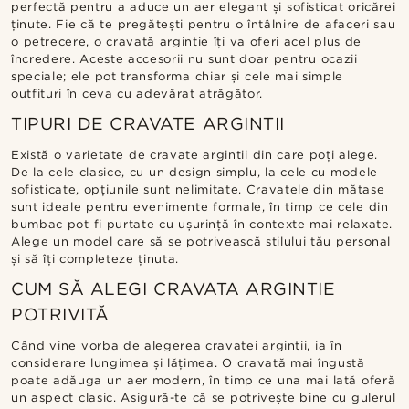
perfectă pentru a aduce un aer elegant și sofisticat oricărei
ținute. Fie că te pregătești pentru o întâlnire de afaceri sau
o petrecere, o cravată argintie îți va oferi acel plus de
încredere. Aceste accesorii nu sunt doar pentru ocazii
speciale; ele pot transforma chiar și cele mai simple
outfituri în ceva cu adevărat atrăgător.
TIPURI DE CRAVATE ARGINTII
Există o varietate de cravate argintii din care poți alege.
De la cele clasice, cu un design simplu, la cele cu modele
sofisticate, opțiunile sunt nelimitate. Cravatele din mătase
sunt ideale pentru evenimente formale, în timp ce cele din
bumbac pot fi purtate cu ușurință în contexte mai relaxate.
Alege un model care să se potrivească stilului tău personal
și să îți completeze ținuta.
CUM SĂ ALEGI CRAVATA ARGINTIE
POTRIVITĂ
Când vine vorba de alegerea cravatei argintii, ia în
considerare lungimea și lățimea. O cravată mai îngustă
poate adăuga un aer modern, în timp ce una mai lată oferă
un aspect clasic. Asigură-te că se potrivește bine cu gulerul