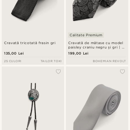
Calitate Premium
Cravată tricotată frasin gri
Cravată de mătase cu model
paisley craniu negru și gri | 6
cm
135,00 Lei
199,00 Lei
25 CULORI
TAILOR TOKI
BOHEMIAN REVOLT