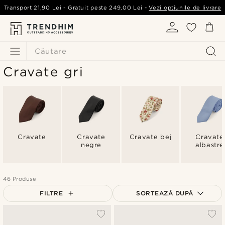
Transport
21,90 Lei
- Gratuit peste
249,00 Lei
-
Vezi opțiunile de livrare
Căutare
Cravate gri
Cravate
Cravate
Cravate bej
Cravate
negre
albastre
46 Produse
FILTRE
SORTEAZĂ DUPĂ
Cele mai populare