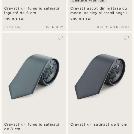
Calitate Premium
Cravată gri fumuriu satinată
Cravată ascot din mătase cu
îngustă de 6 cm
model paisley și cranii negru
și gri
135,00 Lei
285,00 Lei
18 CULORI
TRENDHIM
BOHEMIAN REVOLT
Cravată gri fumuriu satinată
Cravată gri satinată de 8 cm
de 8 cm