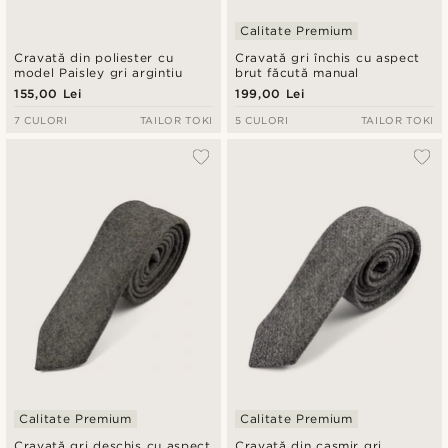
Calitate Premium
Cravată din poliester cu
Cravată gri închis cu aspect
model Paisley gri argintiu
brut făcută manual
155,00 Lei
199,00 Lei
7 CULORI
TAILOR TOKI
5 CULORI
TAILOR TOKI
Calitate Premium
Calitate Premium
Cravată gri deschis cu aspect
Cravată din cașmir gri