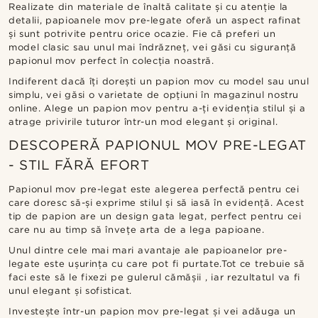
Realizate din materiale de înaltă calitate și cu atenție la
detalii, papioanele mov pre-legate oferă un aspect rafinat
și sunt potrivite pentru orice ocazie. Fie că preferi un
model clasic sau unul mai îndrăzneț, vei găsi cu siguranță
papionul mov perfect în colecția noastră.
Indiferent dacă îți dorești un papion mov cu model sau unul
simplu, vei găsi o varietate de opțiuni în magazinul nostru
online. Alege un papion mov pentru a-ți evidenția stilul și a
atrage privirile tuturor într-un mod elegant și original.
DESCOPERĂ PAPIONUL MOV PRE-LEGAT
- STIL FĂRĂ EFORT
Papionul mov pre-legat este alegerea perfectă pentru cei
care doresc să-și exprime stilul și să iasă în evidență. Acest
tip de papion are un design gata legat, perfect pentru cei
care nu au timp să învețe arta de a lega papioane.
Unul dintre cele mai mari avantaje ale papioanelor pre-
legate este ușurința cu care pot fi purtate.Tot ce trebuie să
faci este să le fixezi pe gulerul cămășii , iar rezultatul va fi
unul elegant și sofisticat.
Investește într-un papion mov pre-legat și vei adăuga un