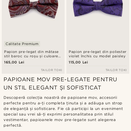
Calitate Premium
Papion pre-legat din mătase
Papion pre-legat din poliester
stil baroc cu roșu și culoarea
violet închis cu model paisley
lavandei
165,00 Lei
115,00 Lei
TAILOR TOKI
TAILOR TOKI
PAPIOANE MOV PRE-LEGATE PENTRU
UN STIL ELEGANT ȘI SOFISTICAT
Descoperă colecția noastră de papioane mov, accesorii
perfecte pentru a-ți completa ținuta și a adăuga un strop
de eleganță și sofisticare. Fie că participi la un eveniment
special sau vrei să-ți exprimi personalitatea prin stilul
vestimentar, papioanele mov pre-legate sunt alegerea
perfectă.