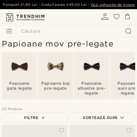
Transport
21,90 Lei
- Gratuit peste
249,00 Lei
-
Vezi opțiunile de livrare
Căutare
Papioane mov pre-legate
Papioane
Papioane bej
Papioane
Papioan
gata legate
pre-legate
albastre pre-
aurii pre
legate
legate
20 Produse
FILTRE
SORTEAZĂ DUPĂ
Cele mai populare