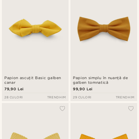
Preț crescător
Preț descrescător
Papion ascuțit Basic galben
Papion simplu în nuanță de
canar
galben tomnatică
79,90 Lei
99,90 Lei
28 CULORI
TRENDHIM
29 CULORI
TRENDHIM