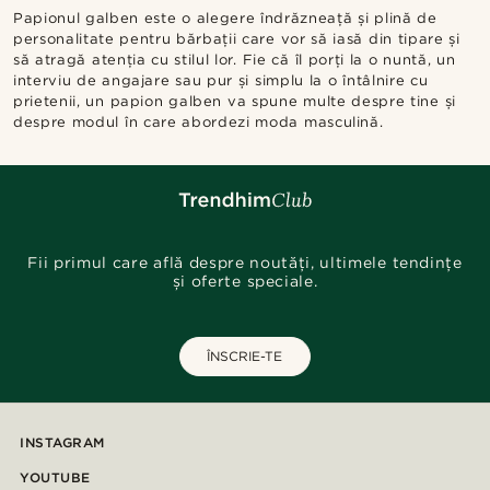
Papionul galben este o alegere îndrăzneață și plină de
personalitate pentru bărbații care vor să iasă din tipare și
să atragă atenția cu stilul lor. Fie că îl porți la o nuntă, un
interviu de angajare sau pur și simplu la o întâlnire cu
prietenii, un papion galben va spune multe despre tine și
despre modul în care abordezi moda masculină.
Fii primul care află despre noutăți, ultimele tendințe
și oferte speciale.
ÎNSCRIE-TE
INSTAGRAM
YOUTUBE