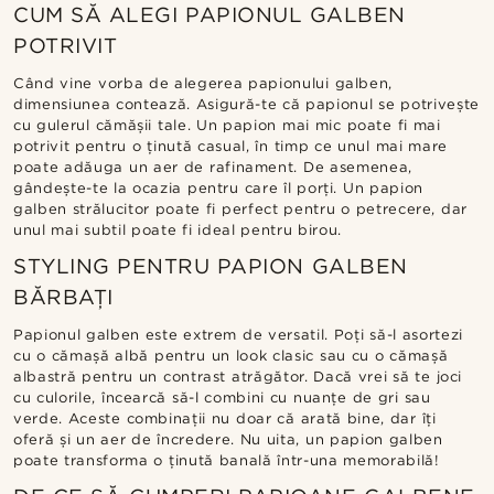
CUM SĂ ALEGI PAPIONUL GALBEN
POTRIVIT
Când vine vorba de alegerea papionului galben,
dimensiunea contează. Asigură-te că papionul se potrivește
cu gulerul cămășii tale. Un papion mai mic poate fi mai
potrivit pentru o ținută casual, în timp ce unul mai mare
poate adăuga un aer de rafinament. De asemenea,
gândește-te la ocazia pentru care îl porți. Un papion
galben strălucitor poate fi perfect pentru o petrecere, dar
unul mai subtil poate fi ideal pentru birou.
STYLING PENTRU PAPION GALBEN
BĂRBAȚI
Papionul galben este extrem de versatil. Poți să-l asortezi
cu o cămașă albă pentru un look clasic sau cu o cămașă
albastră pentru un contrast atrăgător. Dacă vrei să te joci
cu culorile, încearcă să-l combini cu nuanțe de gri sau
verde. Aceste combinații nu doar că arată bine, dar îți
oferă și un aer de încredere. Nu uita, un papion galben
poate transforma o ținută banală într-una memorabilă!