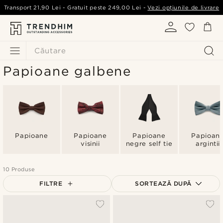
Transport
21,90 Lei
- Gratuit peste
249,00 Lei
-
Vezi opțiunile de livrare
Căutare
Papioane galbene
Papioane
Papioane
Papioane
Papioan
visinii
negre self tie
argintii
10 Produse
FILTRE
SORTEAZĂ DUPĂ
Cele mai populare
Cele mai noi