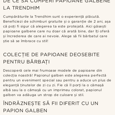
DE CE SĂ CUMPERI PAPIOANE GALBENE
LA TRENDHIM
Cumpărăturile la Trendhim sunt o experiență plăcută.
Beneficiezi de schimburi gratuite și o garanție de 2 ani, așa
că poți fi sigur că alegerea ta este protejată. Aici găsești
papioane galbene care nu doar că arată bine, dar îți oferă
și încrederea de care ai nevoie. Alege să fii bărbatul care
știe să se îmbrace cu stil!
COLECȚIE DE PAPIOANE DEOSEBITE
PENTRU BĂRBAȚI
Descoperă cele mai frumoase modele de papioane din
colecția noastră! Papionul galben este alegerea perfectă
pentru un eveniment special sau pentru a aduce un plus de
eleganță ținutelor de zi cu zi. Fie că îl porți la o cămașă
albă sau la o cămașă cu un imprimeu colorat, papionul
galben va adăuga un strop de culoare și stil.
ÎNDRĂZNEȘTE SĂ FII DIFERIT CU UN
PAPION GALBEN