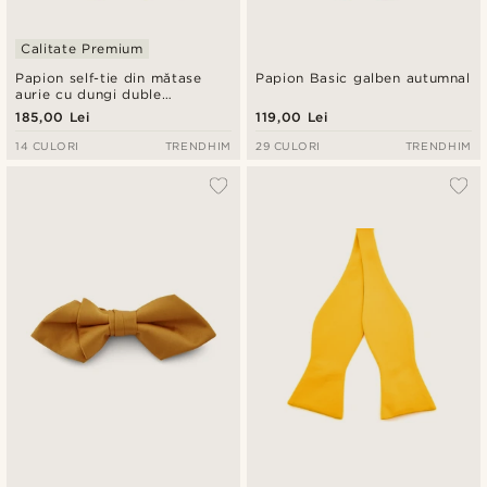
Calitate Premium
Papion self-tie din mătase
Papion Basic galben autumnal
aurie cu dungi duble
bleumarin
185,00 Lei
119,00 Lei
14 CULORI
TRENDHIM
29 CULORI
TRENDHIM