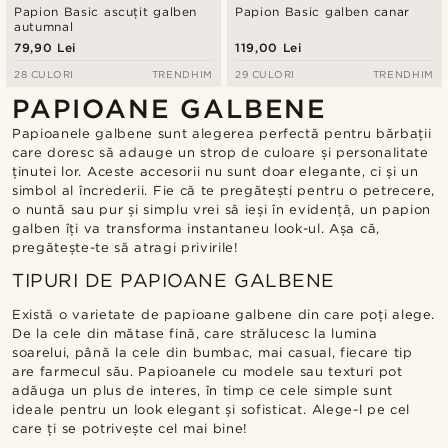
Papion Basic ascuțit galben
Papion Basic galben canar
autumnal
79,90 Lei
119,00 Lei
28 CULORI
TRENDHIM
29 CULORI
TRENDHIM
PAPIOANE GALBENE
Papioanele galbene sunt alegerea perfectă pentru bărbații
care doresc să adauge un strop de culoare și personalitate
ținutei lor. Aceste accesorii nu sunt doar elegante, ci și un
simbol al încrederii. Fie că te pregătești pentru o petrecere,
o nuntă sau pur și simplu vrei să ieși în evidență, un papion
galben îți va transforma instantaneu look-ul. Așa că,
pregătește-te să atragi privirile!
TIPURI DE PAPIOANE GALBENE
Există o varietate de papioane galbene din care poți alege.
De la cele din mătase fină, care strălucesc la lumina
soarelui, până la cele din bumbac, mai casual, fiecare tip
are farmecul său. Papioanele cu modele sau texturi pot
adăuga un plus de interes, în timp ce cele simple sunt
ideale pentru un look elegant și sofisticat. Alege-l pe cel
care ți se potrivește cel mai bine!