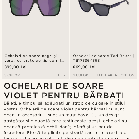
Ochelari de soare negri și
Ochelari de soare Ted Baker |
verzi, cu brațe de tip corn |
TB175364558
Bliz 0ZB7017
399,00 Lei
669,00 Lei
3 CULORI
BLIZ
3 CULORI
TED BAKER LONDON
OCHELARI DE SOARE
VIOLET PENTRU BĂRBAȚI
Băieți, e timpul să adăugați un strop de culoare în stilul
vostru. Ochelarii de soare violet pentru bărbați nu sunt
doar un accesoriu – sunt un must-have. Cu un design
atrăgător și o nuanță care strălucește, acești ochelari nu
doar că protejează ochii, dar îți oferă și un aer de
încredere. Fie că te plimbi pe stradă sau te relaxezi la o
terasă, ochelarii violet sunt alegerea perfectă pentru a te