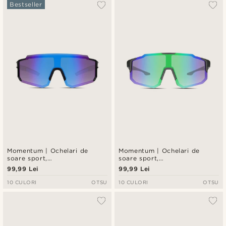
Cele mai populare
Bestseller
Cele mai noi
Preț crescător
Preț descrescător
Momentum | Ochelari de
Momentum | Ochelari de
soare sport,
soare sport,
supradimensionați, cu
supradimensionați, cu
99,99 Lei
99,99 Lei
negru&albastru
negru&verde
10 CULORI
OTSU
10 CULORI
OTSU