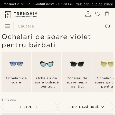
Transport
21,90 Lei
- Gratuit peste
249,00 Lei
-
Vezi opțiunile de livrare
Căutare
Ochelari de soare violet
pentru bărbați
Ochelari de
Ochelari de
Ochelari de
Ochelari 
soare
soare oglindă
soare negri
soare galb
pentru
pentru
pentru
bărbați
bărbați
bărbați
6 Produse
FILTRE
SORTEAZĂ DUPĂ