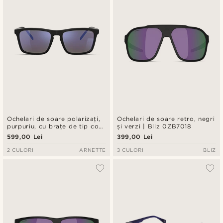
Ochelari de soare polarizați,
Ochelari de soare retro, negri
purpuriu, cu brațe de tip corn
și verzi | Bliz 0ZB7018
| Arnette 0AN4283
599,00 Lei
399,00 Lei
2 CULORI
ARNETTE
3 CULORI
BLIZ