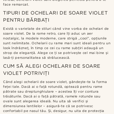
face remarcat.
TIPURI DE OCHELARI DE SOARE VIOLET
PENTRU BĂRBAȚI
Există o varietate de stiluri când vine vorba de ochelari de
soare violet. De la rame retro, care îți aduc un aer
nostalgic, la modele moderne, care strigă „cool”, opțiunile
sunt nelimitate. Ochelarii cu rame mari sunt ideali pentru un
look îndrăzneț, în timp ce cei cu rame subțiri adaugă un
strop de eleganță. Alege ce ți se potrivește cel mai bine și
lasă-ți personalitatea să strălucească.
CUM SĂ ALEGI OCHELARII DE SOARE
VIOLET POTRIVIȚI
Când alegi ochelarii de soare violet, gândește-te la forma
feței tale. Dacă ai o față rotundă, optează pentru rame
pătrate sau dreptunghiulare – acestea îți vor contura
trăsăturile. Dacă ai o față pătrată, ramele rotunde sau
ovale sunt alegerea ideală. Nu uita să verifici și
dimensiunea lentilelor – asigură-te că se potrivesc
confortabil pe nasul tău. Și, desigur, nu uita de protecția