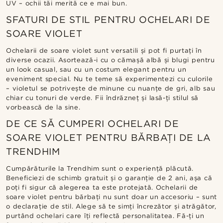
UV – ochii tăi merită ce e mai bun.
SFATURI DE STIL PENTRU OCHELARI DE
SOARE VIOLET
Ochelarii de soare violet sunt versatili și pot fi purtați în
diverse ocazii. Asortează-i cu o cămașă albă și blugi pentru
un look casual, sau cu un costum elegant pentru un
eveniment special. Nu te teme să experimentezi cu culorile
– violetul se potrivește de minune cu nuanțe de gri, alb sau
chiar cu tonuri de verde. Fii îndrăzneț și lasă-ți stilul să
vorbească de la sine.
DE CE SĂ CUMPERI OCHELARI DE
SOARE VIOLET PENTRU BĂRBAȚI DE LA
TRENDHIM
Cumpărăturile la Trendhim sunt o experiență plăcută.
Beneficiezi de schimb gratuit și o garanție de 2 ani, așa că
poți fi sigur că alegerea ta este protejată. Ochelarii de
soare violet pentru bărbați nu sunt doar un accesoriu – sunt
o declarație de stil. Alege să te simți încrezător și atrăgător,
purtând ochelari care îți reflectă personalitatea. Fă-ți un