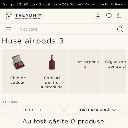
Transport
21,90 Lei
- Gratuit peste
249,00 Lei
-
Vezi opțiunile de livrare
Căutare
Huse airpods 3
Huse airpods
Organizato
2
pentru ch
Ghid de
Cadouri
cadouri
pentru
iubitorii de
călătorii
0 Produse
FILTRE
SORTEAZĂ DUPĂ
Au fost găsite 0 produse.
Cele mai populare