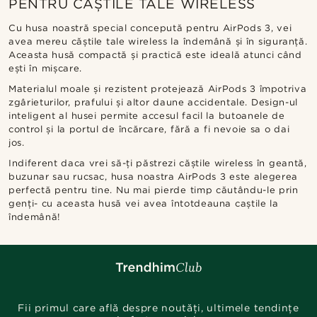
PENTRU CĂȘTILE TALE WIRELESS
Cu husa noastră special concepută pentru AirPods 3, vei
avea mereu căștile tale wireless la îndemână și în siguranță.
Aceasta husă compactă și practică este ideală atunci când
ești în mișcare.
Materialul moale și rezistent protejează AirPods 3 împotriva
zgârieturilor, prafului și altor daune accidentale. Design-ul
inteligent al husei permite accesul facil la butoanele de
control și la portul de încărcare, fără a fi nevoie sa o dai
jos.
Indiferent daca vrei să-ți păstrezi căștile wireless în geantă,
buzunar sau rucsac, husa noastra AirPods 3 este alegerea
perfectă pentru tine. Nu mai pierde timp căutându-le prin
genți- cu aceasta husă vei avea întotdeauna caștile la
îndemână!
Fii primul care află despre noutăți, ultimele tendințe