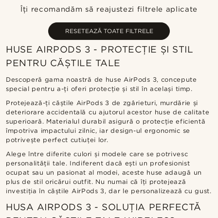
Cele mai noi
Îți recomandăm să reajustezi filtrele aplicate
Preț crescător
Preț descrescător
RESETEAZĂ TOATE FILTRELE
HUSE AIRPODS 3 - PROTECȚIE ȘI STIL
PENTRU CĂȘTILE TALE
Descoperă gama noastră de huse AirPods 3, concepute
special pentru a-ți oferi protecție și stil în același timp.
Protejează-ți căștile AirPods 3 de zgârieturi, murdărie și
deteriorare accidentală cu ajutorul acestor huse de calitate
superioară. Materialul durabil asigură o protecție eficientă
împotriva impactului zilnic, iar design-ul ergonomic se
potrivește perfect cutiuței lor.
Alege între diferite culori și modele care se potrivesc
personalității tale. Indiferent dacă ești un profesionist
ocupat sau un pasionat al modei, aceste huse adaugă un
plus de stil oricărui outfit. Nu numai că îți protejează
investiția în căștile AirPods 3, dar le personalizează cu gust.
HUSA AIRPODS 3 - SOLUȚIA PERFECTĂ