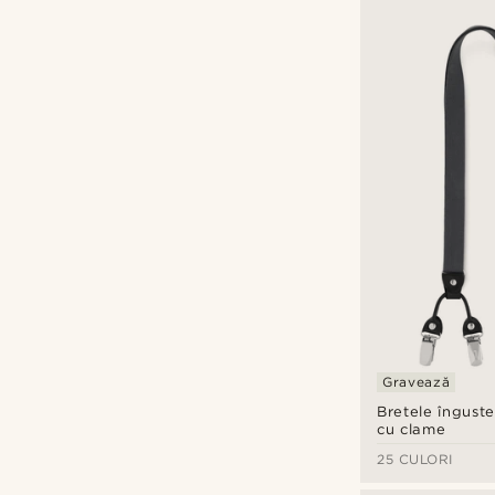
Gravează
Bretele înguste
cu clame
25 CULORI