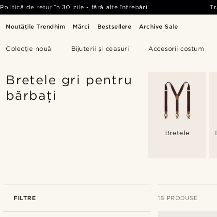
Politică de retur în 30 zile - fără alte întrebări!
Tr
Noutățile Trendhim
Mărci
Bestsellere
Archive Sale
Colecție nouă
Bijuterii și ceasuri
Accesorii costum
Bretele gri pentru
bărbați
Bretele
FILTRE
18 PRODUSE