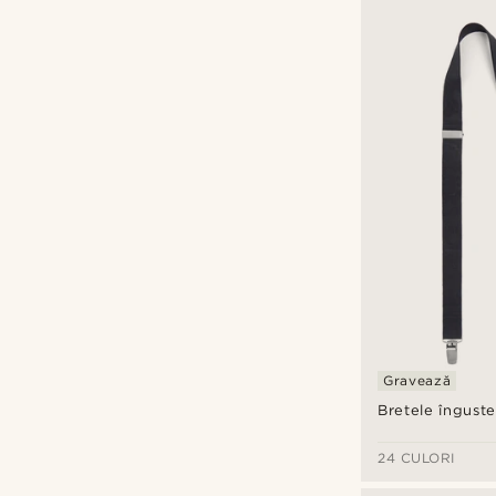
BSWK
(1)
Trendhim
(17)
Lei
Lei
Tipuri de personalizare
Gravează
A grava
(15)
Bretele înguste
24 CULORI