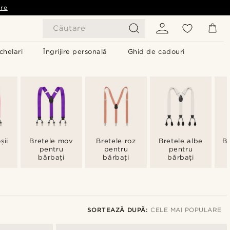
are
Căutare
chelari
Îngrijire personală
Ghid de cadouri
șii
Bretele mov
Bretele roz
Bretele albe
Br
pentru
pentru
pentru
bărbați
bărbați
bărbați
SORTEAZĂ DUPĂ:
CELE MAI POPULARE