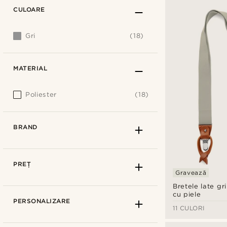
CULOARE
Gri
(18)
MATERIAL
Poliester
(18)
BRAND
PREȚ
Gravează
Bretele late gr
cu piele
PERSONALIZARE
11 CULORI