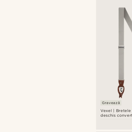
Gravează
Vexel | Bretele 
deschis convert
încrucișate la 