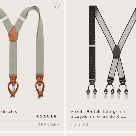
i deschis
Vexel | Bretele late gri cu
165,00 Lei
picățele, în formă de X cu
clipsuri
TRENDHIM
4 CULORI