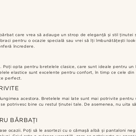
 bărbat care vrea să adauge un strop de eleganță și stil ținutei 
braci pentru o ocazie specială sau vrei să îți îmbunătățești look-
conferă încredere.
le. Poți opta pentru bretelele clasice, care sunt ideale pentru u
ele elastice sunt excelente pentru confort, în timp ce cele din p
te perfect.
RIVITE
i lungimea acestora. Bretelele mai late sunt mai potrivite pentru 
se potrivesc bine cu restul ținutei tale. De asemenea, nu uita să 
TRU BĂRBAȚI
ase ocazii. Poți să le asortezi cu o cămașă albă și pantaloni neg