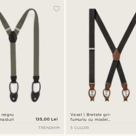
e negru
Vexel | Bretele gri-
135,00 Lei
nasturi
fumuriu cu model
diamante în formă de X
TRENDHIM
5 CULORI
pe spate