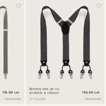
Bretele late gri cu
119,00 Lei
155,00 Lei
picățele și clipsuri
TRENDHIM
27 CULORI
TRENDHIM