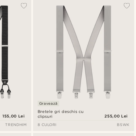
Cele mai populare
Cele mai noi
Preț crescător
Preț descrescător
Gravează
Bretele gri deschis cu
155,00 Lei
255,00 Lei
clipsuri
TRENDHIM
8 CULORI
BSWK