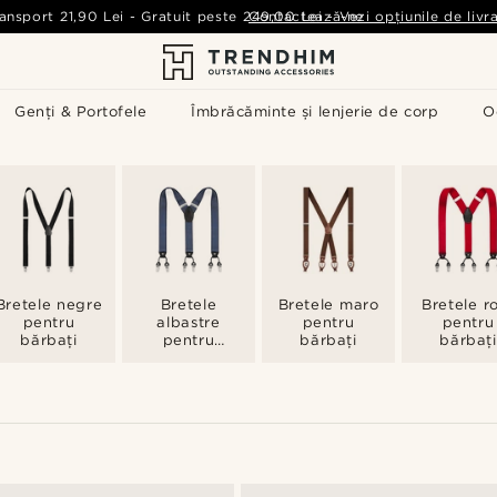
ansport
21,90 Lei
-
Gratuit peste
249,00 Lei
Contactează-ne
-
Vezi opțiunile de livr
Genți & Portofele
Îmbrăcăminte și lenjerie de corp
O
Bretele negre
Bretele
Bretele maro
Bretele ro
pentru
albastre
pentru
pentru
bărbați
pentru
bărbați
bărbați
bărbați