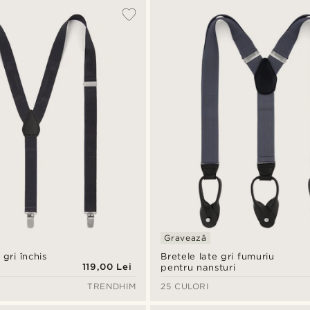
Gravează
 gri închis
Bretele late gri fumuriu
119,00 Lei
pentru nansturi
TRENDHIM
25 CULORI