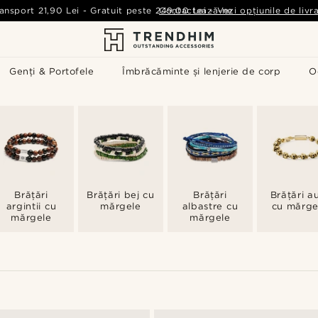
ansport
21,90 Lei
-
Gratuit peste
249,00 Lei
Contactează-ne
-
Vezi opțiunile de livr
Genți & Portofele
Îmbrăcăminte și lenjerie de corp
O
Brățări
Brățări bej cu
Brățări
Brățări au
argintii cu
mărgele
albastre cu
cu mărge
mărgele
mărgele