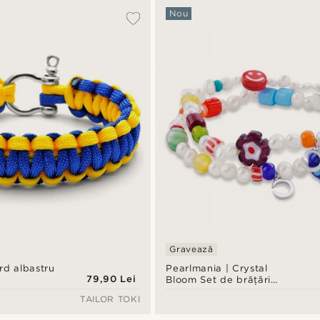
Nou
Gravează
rd albastru
Pearlmania | Crystal
79,90 Lei
Bloom Set de brățări
multicolor cu perle de
TAILOR TOKI
apă dulce și mărgele de
sticlă