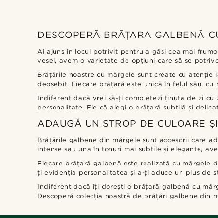
DESCOPERĂ BRĂȚARA GALBENĂ CU
Ai ajuns în locul potrivit pentru a găsi cea mai frum
vesel, avem o varietate de opțiuni care să se potrivea
Brățările noastre cu mărgele sunt create cu atenție la
deosebit. Fiecare brățară este unică în felul său, cu m
Indiferent dacă vrei să-ți completezi ținuta de zi cu
personalitate. Fie că alegi o brățară subtilă și delic
ADAUGĂ UN STROP DE CULOARE ȘI
Brățările galbene din mărgele sunt accesorii care adau
intense sau una în tonuri mai subtile și elegante, a
Fiecare brățară galbenă este realizată cu mărgele de 
ți evidenția personalitatea și a-ți aduce un plus de st
Indiferent dacă îți dorești o brățară galbenă cu măr
Descoperă colecția noastră de brățări galbene din m