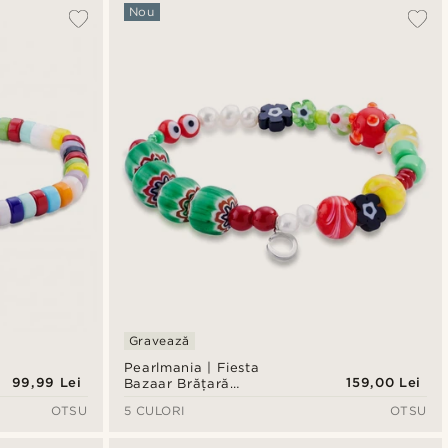
Cele mai populare
Nou
Cele mai noi
Preț crescător
Preț descrescător
Gravează
Pearlmania | Fiesta
99,99 Lei
159,00 Lei
Bazaar Brățară
multicoloră cu mărgele
OTSU
5 CULORI
OTSU
de sticlă