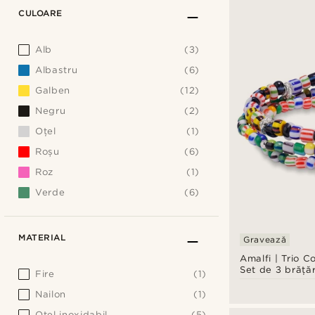
CULOARE
Alb
(3)
Albastru
(6)
Galben
(12)
Negru
(2)
Oţel
(1)
Roșu
(6)
Roz
(1)
Verde
(6)
MATERIAL
Gravează
Amalfi | Trio C
Set de 3 brățăr
Fire
(1)
mărgele din sti
Nailon
(1)
Oţel inoxidabil
(5)