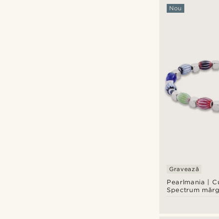
Nou
Lucleon
(2)
Neshraw
(1)
Otsu
(7)
Tailor Toki
(1)
Waykins
(1)
Lei
Lei
Tipuri de personalizare
A grava
(10)
Gravează
Pearlmania | C
Spectrum mărg
sticlă multicolo
brățară din oțe
inoxidabil