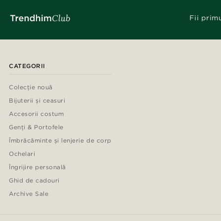
Fii prim
CATEGORII
Colecție nouă
Bijuterii și ceasuri
Accesorii costum
Genți & Portofele
Îmbrăcăminte și lenjerie de corp
Ochelari
Îngrijire personală
Ghid de cadouri
Archive Sale