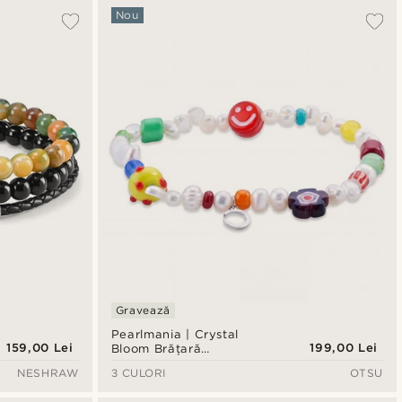
Nou
Gravează
Pearlmania | Crystal
159,00 Lei
199,00 Lei
Bloom Brățară
multicoloră din perle de
NESHRAW
3 CULORI
OTSU
apă dulce și mărgele din
sticlă