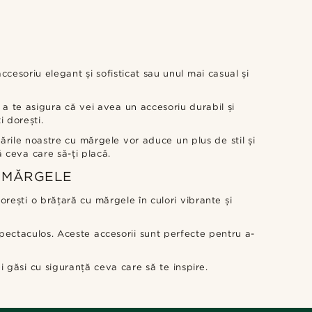
cesoriu elegant și sofisticat sau unul mai casual și
u a te asigura că vei avea un accesoriu durabil și
i dorești.
ările noastre cu mărgele vor aduce un plus de stil și
ă ceva care să-ți placă.
N MĂRGELE
orești o brățară cu mărgele în culori vibrante și
spectaculos. Aceste accesorii sunt perfecte pentru a-
 găsi cu siguranță ceva care să te inspire.