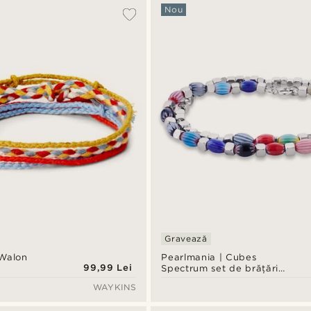
Nou
Gravează
 Walon
Pearlmania | Cubes
99,99 Lei
Spectrum set de brățări
cu mărgele din sticlă
WAYKINS
multicolore și oțel
inoxidabil