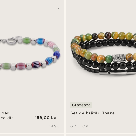
Gravează
ubes
Set de brățări Thane
159,00 Lei
ea din
ră &
OTSU
6 CULORI
l