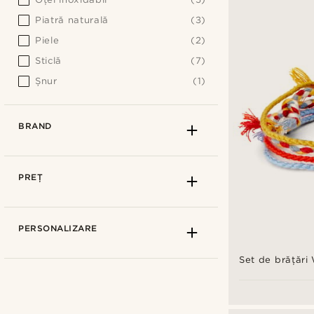
Piatră naturală
(3)
Piele
(2)
Sticlă
(7)
Șnur
(1)
BRAND
PREȚ
PERSONALIZARE
Set de brățări