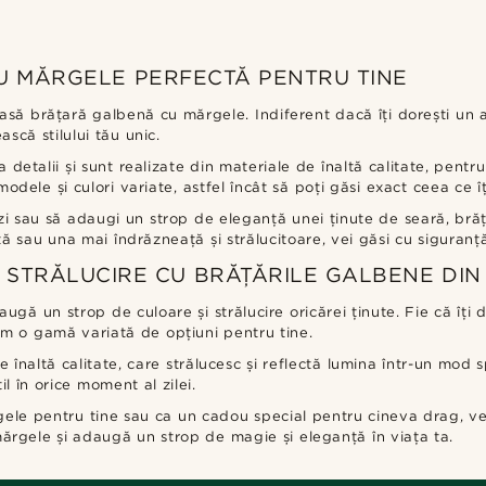
 MĂRGELE PERFECTĂ PENTRU TINE
oasă brățară galbenă cu mărgele. Indiferent dacă îți dorești un ac
scă stilului tău unic.
 detalii și sunt realizate din materiale de înaltă calitate, pentr
odele și culori variate, astfel încât să poți găsi exact ceea ce îț
 zi sau să adaugi un strop de eleganță unei ținute de seară, brăț
ată sau una mai îndrăzneață și strălucitoare, vei găsi cu siguranț
 STRĂLUCIRE CU BRĂȚĂRILE GALBENE DI
gă un strop de culoare și strălucire oricărei ținute. Fie că îți d
vem o gamă variată de opțiuni pentru tine.
înaltă calitate, care strălucesc și reflectă lumina într-un mod 
il în orice moment al zilei.
gele pentru tine sau ca un cadou special pentru cineva drag, vei
ărgele și adaugă un strop de magie și eleganță în viața ta.