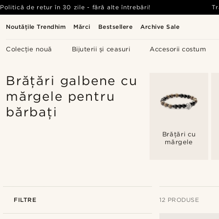
Politică de retur în 30 zile - fără alte întrebări!
Tr
Noutățile Trendhim
Mărci
Bestsellere
Archive Sale
Colecție nouă
Bijuterii și ceasuri
Accesorii costum
Brățări galbene cu
mărgele pentru
bărbați
Brățări cu
mărgele
FILTRE
12 PRODUSE