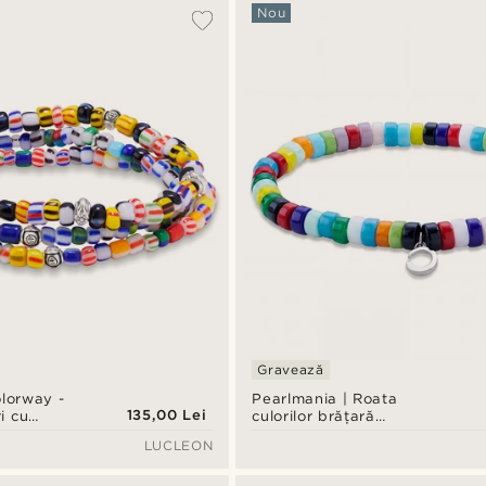
Nou
Gravează
olorway -
Pearlmania | Roata
135,00 Lei
i cu
culorilor brățară
clă
multicoloră din mărgele
LUCLEON
de sticlă