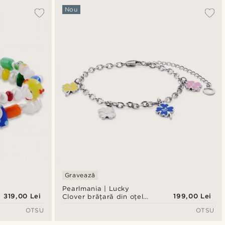
Nou
Gravează
Pearlmania | Lucky
319,00 Lei
199,00 Lei
Clover brățară din oțel
inoxidabil
OTSU
OTSU