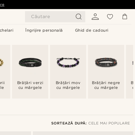
are
Căutare
chelari
Îngrijire personală
Ghid de cadouri
rii
Brățări verzi
Brățări mov
Brățări negre
B
le
cu mărgele
cu mărgele
cu mărgele
c
SORTEAZĂ DUPĂ:
CELE MAI POPULARE