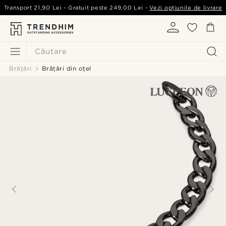
Transport
21,90 Lei
- Gratuit peste
249,00 Lei
-
Vezi opțiunile de livrare
Căutare
Brățări
Brățări din oțel