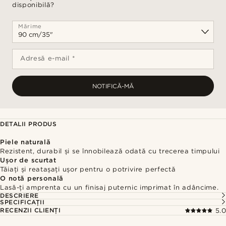
disponibilă?
Mărime
Adresă e-mail *
NOTIFICĂ-MĂ
DETALII PRODUS
Piele naturală
Rezistent, durabil și se înnobilează odată cu trecerea timpului
Ușor de scurtat
Tăiați și reatașați ușor pentru o potrivire perfectă
O notă personală
Lasă-ți amprenta cu un finisaj puternic imprimat în adâncime.
DESCRIERE
SPECIFICAȚII
RECENZII CLIENȚI
5.0