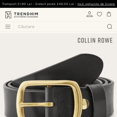
Transport
21,90 Lei
- Gratuit peste
249,00 Lei
-
Vezi opțiunile de livrare
Căutare