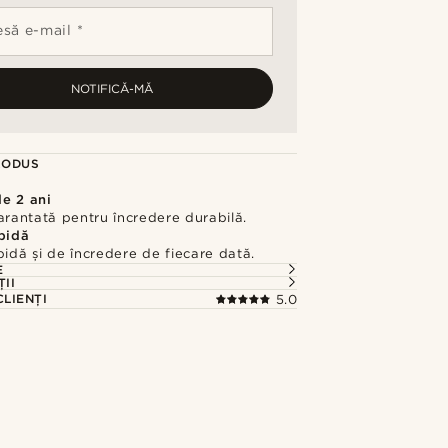
să e-mail *
NOTIFICĂ-MĂ
RODUS
de 2 ani
arantată pentru încredere durabilă.
apidă
pidă și de încredere de fiecare dată.
E
ȚII
CLIENȚI
5.0