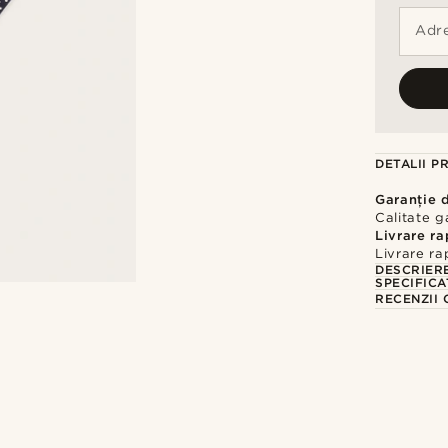
Adre
DETALII P
Garanție 
Calitate g
Livrare r
Livrare ra
DESCRIER
SPECIFICA
RECENZII 