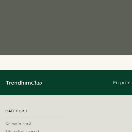
Fii prim
CATEGORII
Colecție nouă
Bijuterii și ceasuri