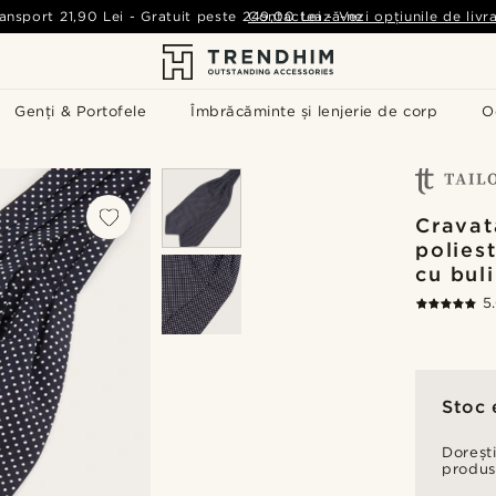
ansport
21,90 Lei
-
Gratuit peste
249,00 Lei
Contactează-ne
-
Vezi opțiunile de livr
Genți & Portofele
Îmbrăcăminte și lenjerie de corp
O
Cravat
polies
cu bul
5
Stoc 
Dorești
produs