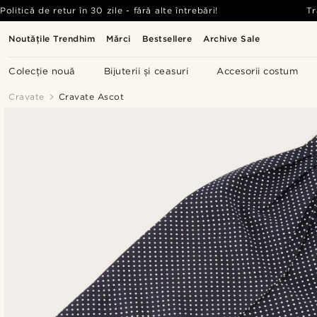
Politică de retur în 30 zile - fără alte întrebări!
Tr
Noutățile Trendhim
Mărci
Bestsellere
Archive Sale
Colecție nouă
Bijuterii și ceasuri
Accesorii costum
Cravate
Cravate Ascot