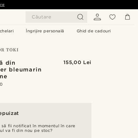
are
Căutare
chelari
Îngrijire personală
Ghid de cadouri
ă din
155,00 Lei
ter bleumarin
ine
.0
epuizat
 să fii notificat în momentul în care
ul va fi din nou pe stoc?