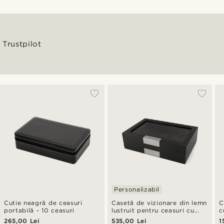
Trustpilot
Personalizabil
Cutie neagră de ceasuri
Casetă de vizionare din lemn
C
portabilă - 10 ceasuri
lustruit pentru ceasuri cu
c
ornamente argintii - 10
c
265,00 Lei
535,00 Lei
1