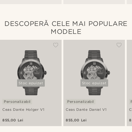
ceasuri
DESCOPERĂ CELE MAI POPULARE
MODELE
Stoc epuizat
Stoc epuizat
Personalizabil
Personalizabil
Ceas Dante Holger V1
Ceas Dante Daniel V1
C
855,00 Lei
855,00 Lei
8