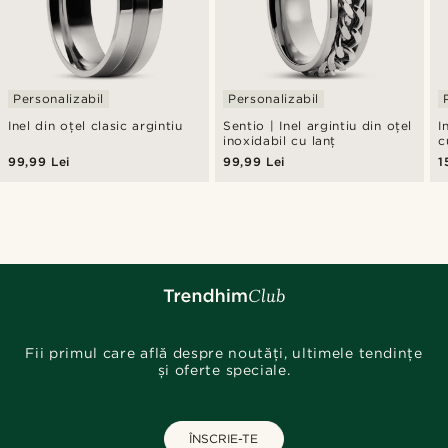
Personalizabil
Personalizabil
Inel din oțel clasic argintiu
Sentio | Inel argintiu din oțel
I
inoxidabil cu lanț
c
99,99 Lei
99,99 Lei
1
Fii primul care află despre noutăți, ultimele tendințe
și oferte speciale.
ÎNSCRIE-TE