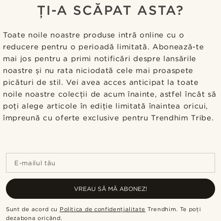
ȚI-A SCĂPAT ASTA?
Toate noile noastre produse intră online cu o
reducere pentru o perioadă limitată. Abonează-te
mai jos pentru a primi notificări despre lansările
noastre și nu rata niciodată cele mai proaspete
picături de stil. Vei avea acces anticipat la toate
noile noastre colecții de acum înainte, astfel încât să
poți alege articole în ediție limitată înaintea oricui,
împreună cu oferte exclusive pentru Trendhim Tribe.
E-mailul tău
VREAU SĂ MĂ ABONEZ!
Sunt de acord cu
Politica de confidențialitate
Trendhim
.
Te poți
dezabona oricând
.