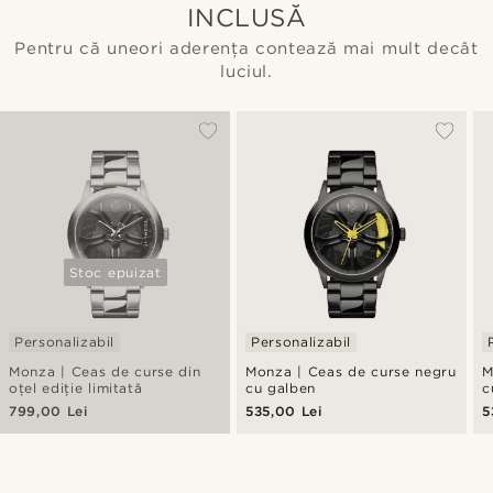
INCLUSĂ
Pentru că uneori aderența contează mai mult decât
luciul.
Stoc epuizat
Personalizabil
Personalizabil
Monza | Ceas de curse din
Monza | Ceas de curse negru
M
oțel ediție limitată
cu galben
c
799,00 Lei
535,00 Lei
5