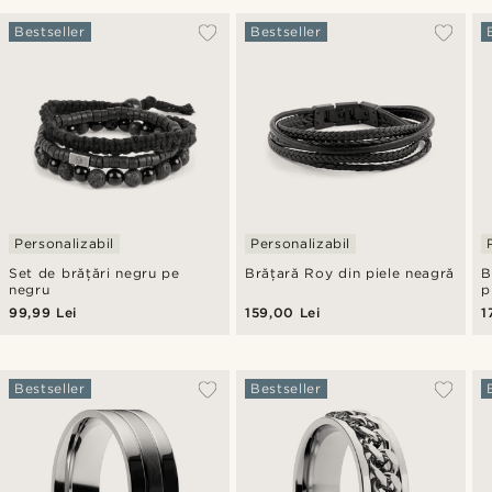
Bestseller
Bestseller
Personalizabil
Personalizabil
Set de brățări negru pe
Brățară Roy din piele neagră
B
negru
p
99,99 Lei
159,00 Lei
1
Bestseller
Bestseller