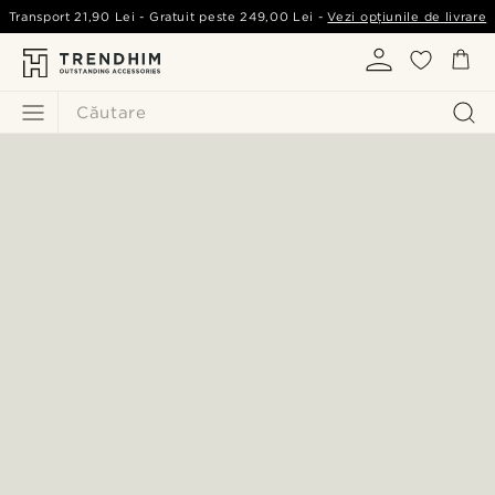
Transport
21,90 Lei
- Gratuit peste
249,00 Lei
-
Vezi opțiunile de livrare
Căutare