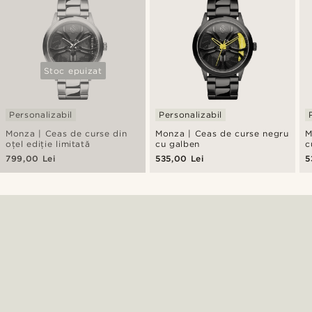
Stoc epuizat
Personalizabil
Personalizabil
Monza | Ceas de curse din
Monza | Ceas de curse negru
M
oțel ediție limitată
cu galben
c
799,00 Lei
535,00 Lei
5