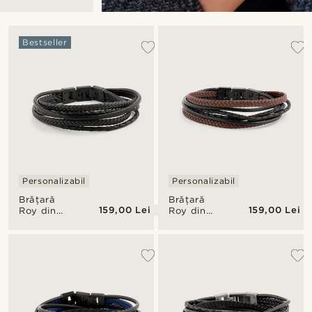
y
Bestseller
Personalizabil
Personalizabil
Brățară
Brățară
159,00 Lei
159,00 Lei
Roy din
Roy din
piele
piele
neagră
neagră și
maro