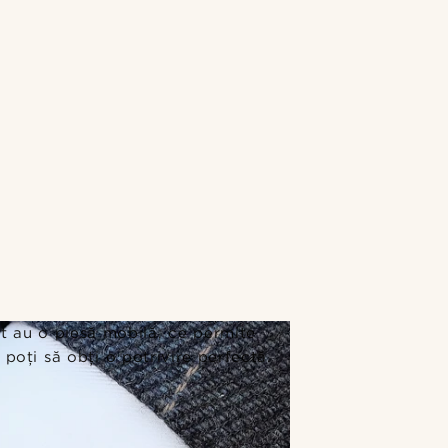
uit au o piesă mobilă, ce permite
l poți să obți o potrivire perfectă.