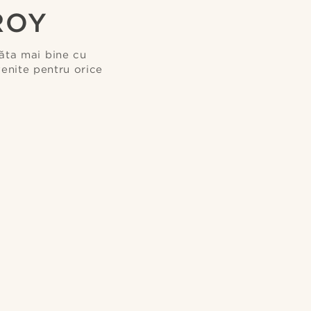
ROY
răta mai bine cu
venite pentru orice