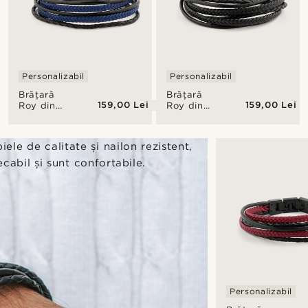
Personalizabil
Personalizabil
Brățară
Brățară
159,00 Lei
159,00 Lei
Roy din
Roy din
piele
piele
neagră și
neagră cu
albastră
argintiu
iele de calitate și nailon rezistent,
cabil și sunt confortabile.
Personalizabil