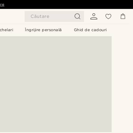
are
Căutare
chelari
Îngrijire personală
Ghid de cadouri