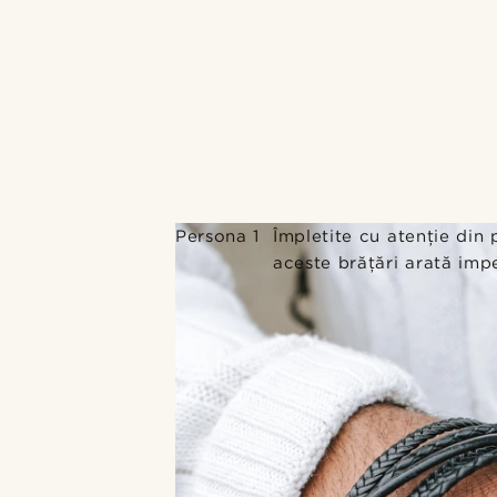
Persona 1
Împletite cu atenție din p
aceste brățări arată impe