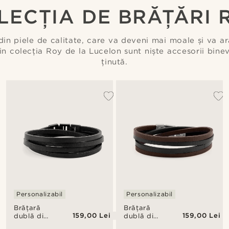
LECȚIA DE BRĂȚĂRI 
in piele de calitate, care va deveni mai moale și va a
din colecția Roy de la Lucelon sunt niște accesorii bine
ținută.
Personalizabil
Personalizabil
Brățară
Brățară
159,00 Lei
159,00 Lei
dublă din
dublă din
piele Roy
piele Roy