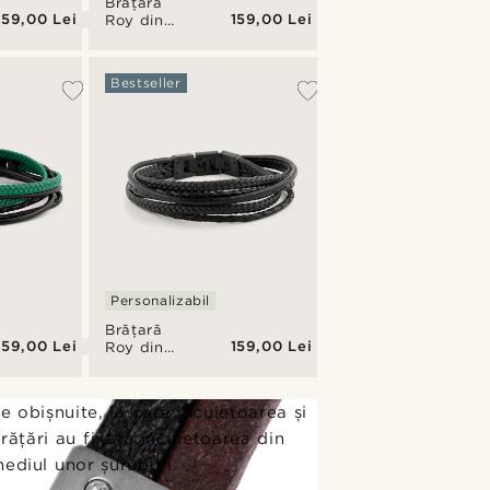
Brățară
159,00 Lei
159,00 Lei
Roy din
piele
neagră cu
galben
Bestseller
Personalizabil
Brățară
159,00 Lei
159,00 Lei
Roy din
piele
neagră
e obișnuite, la care încuietoarea și
brățări au fixată încuietoarea din
mediul unor șuruburi.