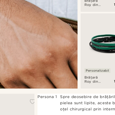
Brățară
Roy din
piele
neagră și
roșie
Personalizabil
Brățară
Roy din
piele
neagră și
verde
Persona 1
Spre deosebire de brățăril
pielea sunt lipite, aceste 
oțel chirurgical prin inter