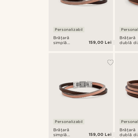
Personalizabil
Personal
Brățară
Brățară
159,00 Lei
simplă
dublă di
Roy Dark
piele Ro
& Light
Light &
Steel
Personalizabil
Personal
Brățară
Brățară
159,00 Lei
simplă
dublă di