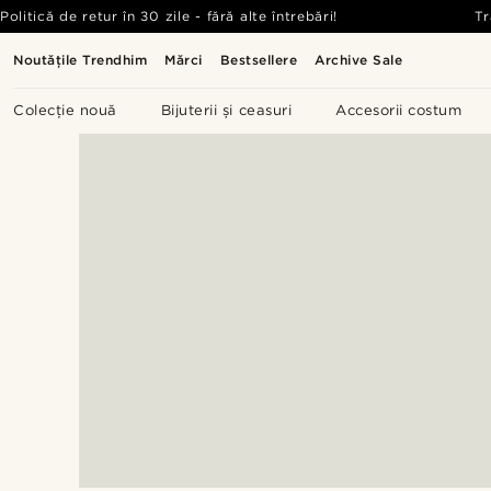
Politică de retur în 30 zile - fără alte întrebări!
Tr
Noutățile Trendhim
Mărci
Bestsellere
Archive Sale
Colecție nouă
Bijuterii și ceasuri
Accesorii costum