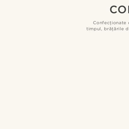
CO
Confecționate d
timpul, brățările 