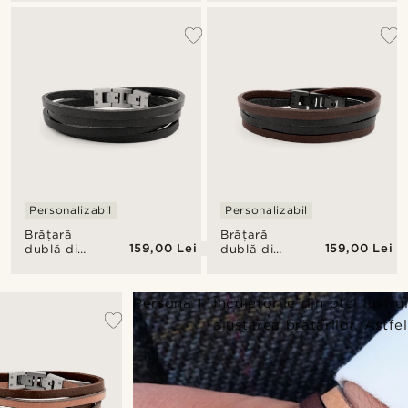
Dark &
Dark &
Black
Steel
Personalizabil
Personalizabil
Brățară
Brățară
159,00 Lei
159,00 Lei
dublă din
dublă din
piele Roy
piele Roy
Dark &
Black &
Steel
Dark
Persona 1
Încuietorile din oțel lustr
ajustarea brățărilor. Astfe