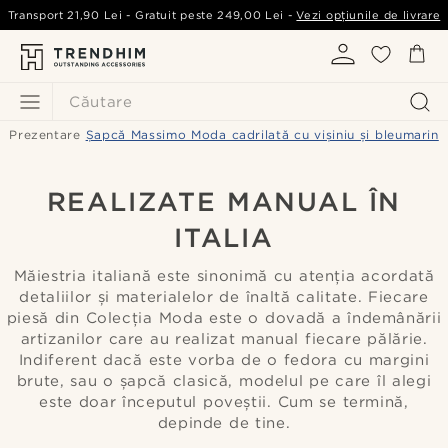
Transport
21,90 Lei
- Gratuit peste
249,00 Lei
-
Vezi opțiunile de livrare
Căutare
Prezentare
Șapcă Massimo Moda cadrilată cu vișiniu și bleumarin
REALIZATE MANUAL ÎN
ITALIA
Măiestria italiană este sinonimă cu atenția acordată
detaliilor și materialelor de înaltă calitate. Fiecare
piesă din Colecția Moda este o dovadă a îndemânării
artizanilor care au realizat manual fiecare pălărie.
Indiferent dacă este vorba de o fedora cu margini
brute, sau o șapcă clasică, modelul pe care îl alegi
este doar începutul poveștii. Cum se termină,
depinde de tine.