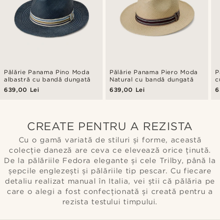
Pălărie Panama Pino Moda
Pălărie Panama Piero Moda
P
albastră cu bandă dungată
Natural cu bandă dungată
c
639,00 Lei
639,00 Lei
6
CREATE PENTRU A REZISTA
Cu o gamă variată de stiluri și forme, această
colecție daneză are ceva ce elevează orice ținută.
De la pălăriile Fedora elegante și cele Trilby, până la
șepcile englezești și pălăriile tip pescar. Cu fiecare
detaliu realizat manual în Italia, vei știi că pălăria pe
care o alegi a fost confecționată și creată pentru a
rezista testului timpului.