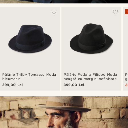
Pălărie Trilby Tomasso Moda
Pălărie Fedora Filippo Moda
P
bleumarin
neagră cu margini nefinisate
g
399,00 Lei
399,00 Lei
2