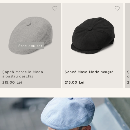
Stoc epuizat
Șapcă Marcello Moda
Șapcă Maso Moda neagră
Ș
albastru deschis
c
215,00 Lei
215,00 Lei
2