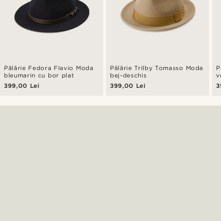
Pălărie Fedora Flavio Moda
Pălărie Trilby Tomasso Moda
P
bleumarin cu bor plat
bej-deschis
v
399,00 Lei
399,00 Lei
3