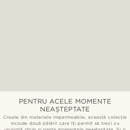
PENTRU ACELE MOMENTE
NEAȘTEPTATE
Create din materiale impermeabile, această colecție
include două pălării care îți permit să treci cu
ușurință chiar și peste momentele neașteptate. Și o