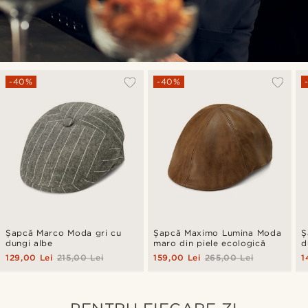
-40%
-40%
Șapcă Marco Moda gri cu
Șapcă Maximo Lumina Moda
Ș
dungi albe
maro din piele ecologică
d
129,00 Lei
215,00 Lei
159,00 Lei
265,00 Lei
1