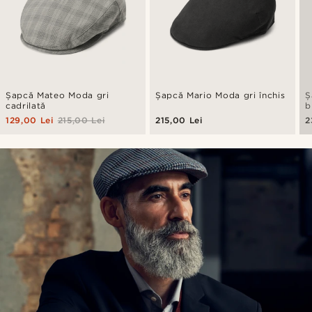
Șapcă Mateo Moda gri
Șapcă Mario Moda gri închis
Ș
cadrilată
b
129,00 Lei
215,00 Lei
215,00 Lei
2