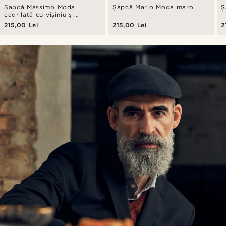
Șapcă Massimo Moda
Șapcă Mario Moda maro
Ș
cadrilată cu vișiniu și
bleumarin
215,00 Lei
215,00 Lei
2