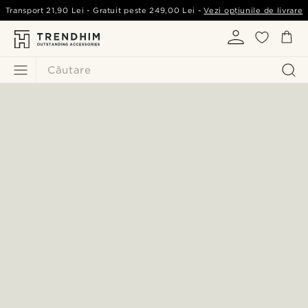
Transport
21,90 Lei
- Gratuit peste
249,00 Lei
-
Vezi opțiunile de livrare
Căutare