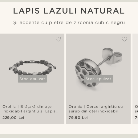
LAPIS LAZULI NATURAL
Și accente cu pietre de zirconia cubic negru
Stoc epuizat
Stoc epuizat
Orphic | Brățară din oțel
Orphic | Cercel argintiu cu
O
inoxidabil argintiu și Lapis
șurub din oțel inoxidabil
ș
Lazuli de 6mm
n
229,00 Lei
79,90 Lei
7