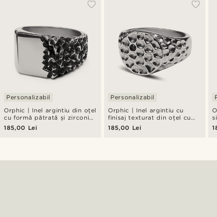
Personalizabil
Personalizabil
Orphic | Inel argintiu din oțel
Orphic | Inel argintiu cu
O
cu formă pătrată și zirconiu
finisaj texturat din oțel cu
s
negru
zirconiu negru
n
185,00 Lei
185,00 Lei
1