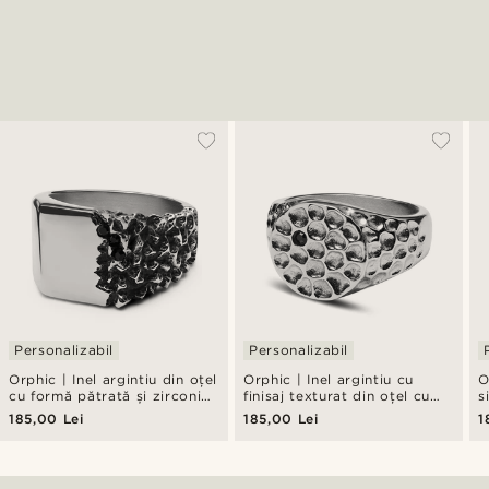
Personalizabil
Personalizabil
Orphic | Inel argintiu din oțel
Orphic | Inel argintiu cu
O
cu formă pătrată și zirconiu
finisaj texturat din oțel cu
s
negru
zirconiu negru
n
185,00 Lei
185,00 Lei
1