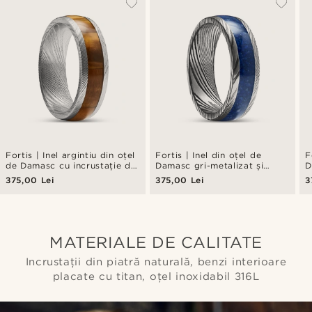
Fortis | Inel argintiu din oțel
Fortis | Inel din oțel de
F
de Damasc cu incrustație de
Damasc gri-metalizat și
D
ochi de tigru
argintiu, cu incrustație Lapis
a
375,00 Lei
375,00 Lei
3
Lazuli
o
MATERIALE DE CALITATE
Incrustații din piatră naturală, benzi interioare
placate cu titan, oțel inoxidabil 316L