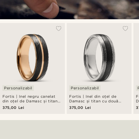
Personalizabil
Personalizabil
Fortis | Inel negru canelat
Fortis | Inel din oțel de
F
din oțel de Damasc și titan
Damasc și titan cu două
D
cu nuanțe roz-aurii
caneluri, negru și argintiu
c
375,00 Lei
375,00 Lei
3