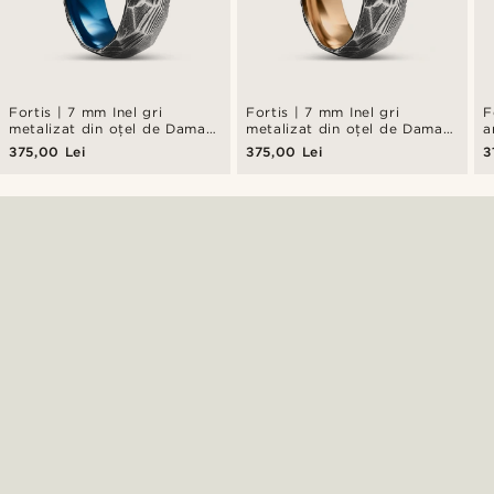
Fortis | 7 mm Inel gri
Fortis | 7 mm Inel gri
F
metalizat din oțel de Damasc
metalizat din oțel de Damasc
a
și titan albastru
și titan albastru
375,00 Lei
375,00 Lei
3