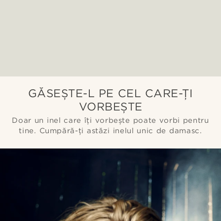
GĂSEȘTE-L PE CEL CARE-ȚI
VORBEȘTE
Doar un inel care îți vorbește poate vorbi pentru
tine. Cumpără-ți astăzi inelul unic de damasc.