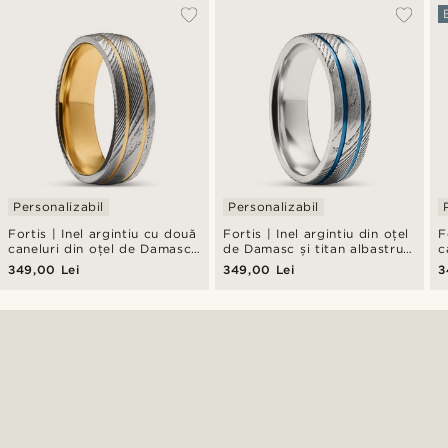
Personalizabil
Personalizabil
Fortis | Inel argintiu cu două
Fortis | Inel argintiu din oțel
F
caneluri din oțel de Damasc
de Damasc și titan albastru
c
și titan auriu
cu două caneluri
D
349,00 Lei
349,00 Lei
3