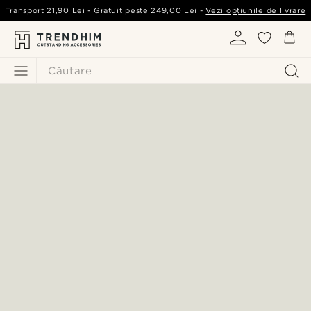
Transport
21,90 Lei
- Gratuit peste
249,00 Lei
-
Vezi opțiunile de livrare
Căutare