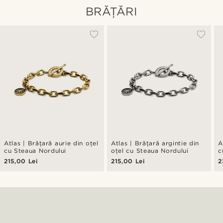
BRĂȚĂRI
Atlas | Brățară aurie din oțel
Atlas | Brățară argintie din
A
cu Steaua Nordului
oțel cu Steaua Nordului
c
215,00 Lei
215,00 Lei
2