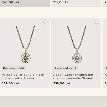
ediție limitată
349,00 Lei
215,00 Lei
2
Personalizabil
Personalizabil
Atlas | Colier auriu din oțel
Atlas | Colier argintiu din
A
cu pandantiv Steaua
oțel cu pandantiv Steaua
p
Nordului
Nordului
S
239,00 Lei
239,00 Lei
3