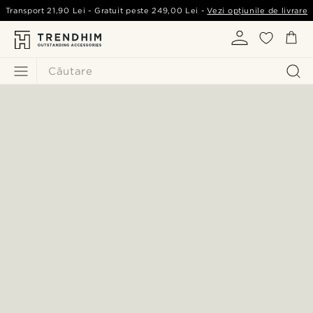
Transport
21,90 Lei
- Gratuit peste
249,00 Lei
-
Vezi opțiunile de livrare
Căutare