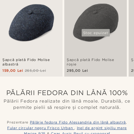
Stoc epuizat
Șapcă plată Fido Molise
Șapcă plată Fido Molise
Ș
albastră
roșie
159,00 Lei
265,00 Lei
295,00 Lei
2
PĂLĂRII FEDORA DIN LÂNĂ 100%
Pălării Fedora realizate din lână moale. Durabilă, ce
permite pielii să respire și complet naturală.
Prezentare
Pălărie fedora Fido Alessandria din lână albastră
,
Fular circular negru Frisco Urban
,
Inel de argint sigiliu mare
Marina 925
&
Ceas Auric Revil cu cronograf