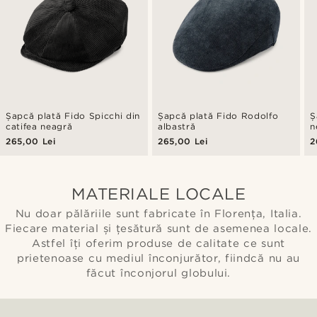
Șapcă plată Fido Spicchi din
Șapcă plată Fido Rodolfo
Ș
catifea neagră
albastră
n
265,00 Lei
265,00 Lei
2
MATERIALE LOCALE
Nu doar pălăriile sunt fabricate în Florența, Italia.
Fiecare material și țesătură sunt de asemenea locale.
Astfel îți oferim produse de calitate ce sunt
prietenoase cu mediul înconjurător, fiindcă nu au
făcut înconjorul globului.