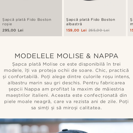
Șapcă plată Fido Boston
Șapcă plată Fido Boston
Ș
roșie
albastră
m
295,00 Lei
159,00 Lei
265,00 Lei
1
MODELELE MOLISE & NAPPA
Șapca plată Molise ce este disponibilă în trei
modele, îți va proteja ochii de soare. Chic, practică
și confortabilă. Poți alege dintre culorile roșu intens,
albastru marin sau gri deschis. Pentru fabricarea
șepcii Nappa am profitat la maxim de măiestria
maeștrilor italieni. Aceasta este confecționată din
piele moale neagră, care va rezista ani de zile. Poți
sa simți și să miroși calitatea.