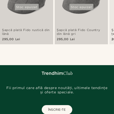
Stoc epuizat
Stoc epuizat
Șapcă plată Fido rustică din
Șapcă plată Fido Country
Ș
lână
din lână gri
ț
295,00 Lei
295,00 Lei
2
Fii primul care află despre noutăți, ultimele tendințe
și oferte speciale.
ÎNSCRIE-TE