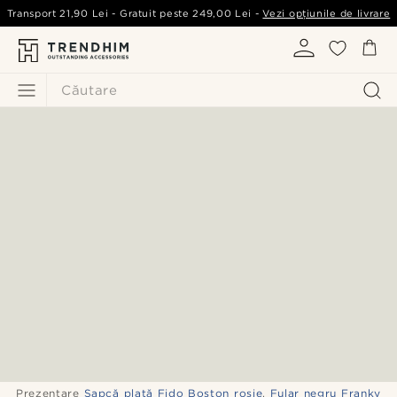
Transport
21,90 Lei
- Gratuit peste
249,00 Lei
-
Vezi opțiunile de livrare
Căutare
Prezentare
Șapcă plată Fido Boston roșie
,
Fular negru Franky