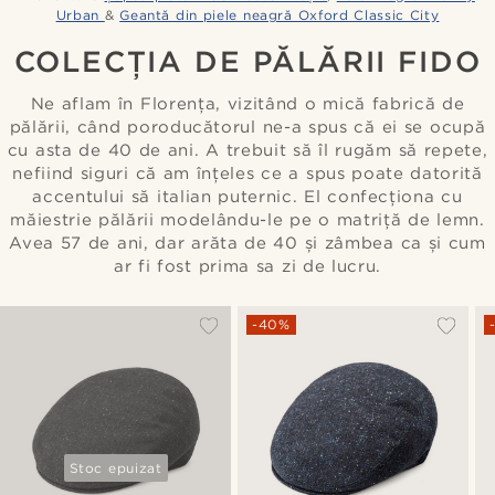
Urban
&
Geantă din piele neagră Oxford Classic City
COLECȚIA DE PĂLĂRII FIDO
Ne aflam în Florența, vizitând o mică fabrică de
pălării, când poroducătorul ne-a spus că ei se ocupă
cu asta de 40 de ani. A trebuit să îl rugăm să repete,
nefiind siguri că am înțeles ce a spus poate datorită
accentului să italian puternic. El confecționa cu
măiestrie pălării modelându-le pe o matriță de lemn.
Avea 57 de ani, dar arăta de 40 și zâmbea ca și cum
ar fi fost prima sa zi de lucru.
-40%
Stoc epuizat