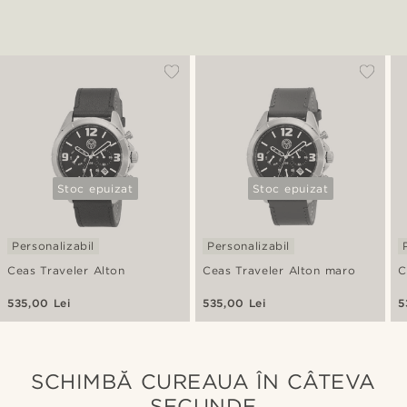
Stoc epuizat
Stoc epuizat
Personalizabil
Personalizabil
Ceas Traveler Alton
Ceas Traveler Alton maro
C
535,00 Lei
535,00 Lei
5
SCHIMBĂ CUREAUA ÎN CÂTEVA
SECUNDE