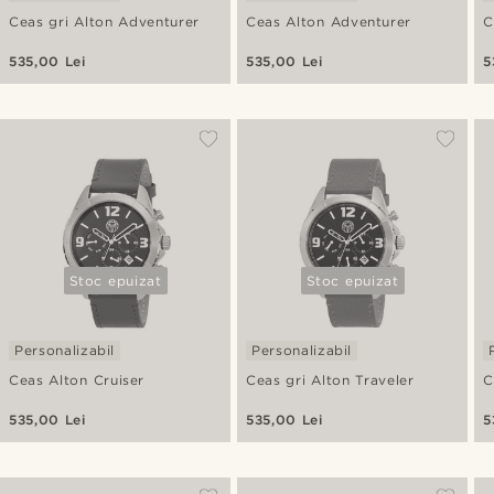
Ceas gri Alton Adventurer
Ceas Alton Adventurer
C
535,00 Lei
535,00 Lei
5
Stoc epuizat
Stoc epuizat
Personalizabil
Personalizabil
Ceas Alton Cruiser
Ceas gri Alton Traveler
C
535,00 Lei
535,00 Lei
5