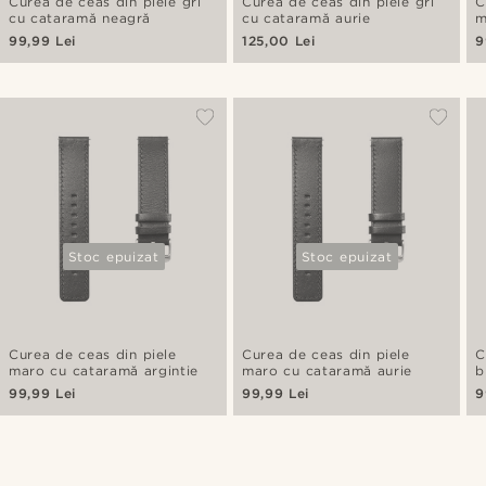
Curea de ceas din piele gri
Curea de ceas din piele gri
C
cu cataramă neagră
cu cataramă aurie
m
99,99 Lei
125,00 Lei
9
Stoc epuizat
Stoc epuizat
Curea de ceas din piele
Curea de ceas din piele
C
maro cu cataramă argintie
maro cu cataramă aurie
b
99,99 Lei
99,99 Lei
9