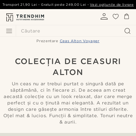
Transport
21,90 Lei
- Gratuit peste
249,00 Lei
-
Vezi opțiunile de livrare
Căutare
Prezentare
Ceas Alton Voyager
COLECȚIA DE CEASURI
ALTON
Un ceas nu ar trebui purtat o singură dată pe
săptămână, ci în fiecare zi. De aceea am creat
aecastă colecție cu un look relaxat, dar care merge
perfect și cu o ținută mai elegantă. A rezultat un
design care găsește armonia între stiluri diferite.
Oțel mat & lucios. Funcții & simplitate. Tonuri neutre
& aurii.