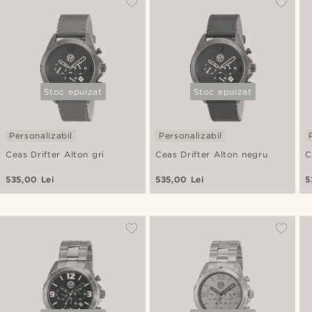
Stoc epuizat
Stoc epuizat
Personalizabil
Personalizabil
Ceas Drifter Alton gri
Ceas Drifter Alton negru
C
535,00 Lei
535,00 Lei
5