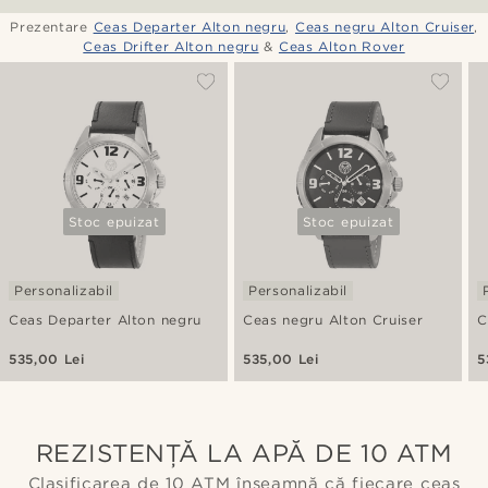
Prezentare
Ceas Departer Alton negru
,
Ceas negru Alton Cruiser
,
Ceas Drifter Alton negru
&
Ceas Alton Rover
Stoc epuizat
Stoc epuizat
Personalizabil
Personalizabil
Ceas Departer Alton negru
Ceas negru Alton Cruiser
C
535,00 Lei
535,00 Lei
5
REZISTENȚĂ LA APĂ DE 10 ATM
Clasificarea de 10 ATM înseamnă că fiecare ceas