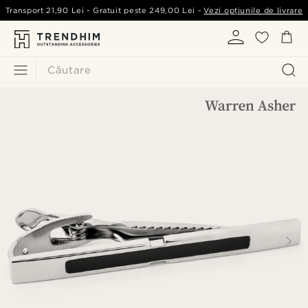
Transport
21,90 Lei
- Gratuit peste
249,00 Lei
-
Vezi opțiunile de livrare
Căutare