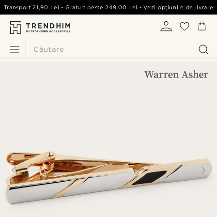
Transport
21,90 Lei
- Gratuit peste
249,00 Lei
-
Vezi opțiunile de livrare
Căutare