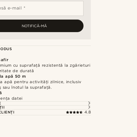
să e-mail *
NOTIFICĂ-MĂ
RODUS
safir
emium cu suprafață rezistentă la zgârieturi
ritate de durată
 la apă 50 m
a apă pentru activități zilnice, inclusiv
 sau înotul la suprafață.
ă
dența datei
E
ȚII
CLIENȚI
4.8