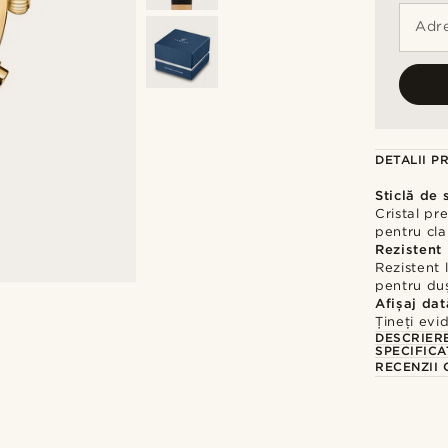
Adre
DETALII P
Sticlă de 
Cristal pr
pentru cla
Rezistent
Rezistent l
pentru duș
Afișaj dat
Țineți evi
DESCRIER
SPECIFICA
RECENZII 