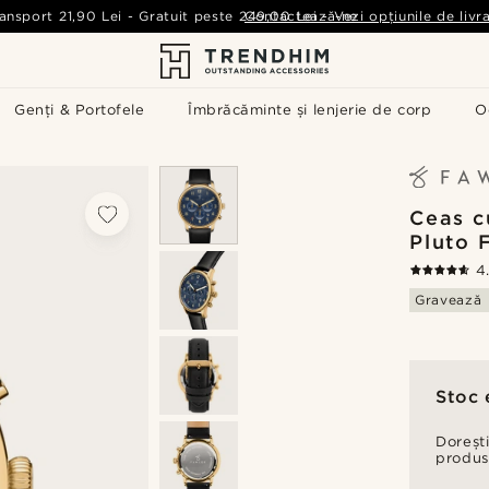
ansport
21,90 Lei
-
Gratuit peste
249,00 Lei
Contactează-ne
-
Vezi opțiunile de livr
Genți & Portofele
Îmbrăcăminte și lenjerie de corp
O
Ceas c
Pluto 
4
Gravează
Stoc 
Dorești
produs