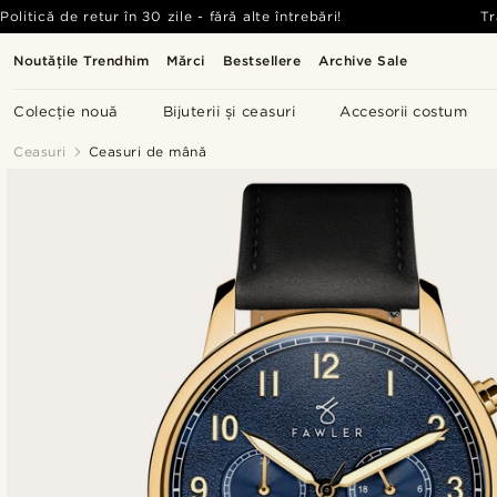
Politică de retur în 30 zile - fără alte întrebări!
Tr
Noutățile Trendhim
Mărci
Bestsellere
Archive Sale
Colecție nouă
Bijuterii și ceasuri
Accesorii costum
Ceasuri
Ceasuri de mână