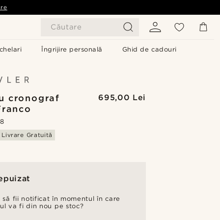
are
Căutare
chelari
Îngrijire personală
Ghid de cadouri
u cronograf
695,00 Lei
Franco
.8
Livrare Gratuită
epuizat
 să fii notificat în momentul în care
ul va fi din nou pe stoc?