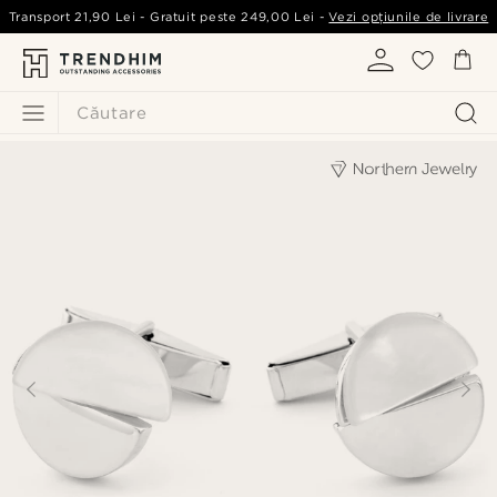
Transport
21,90 Lei
- Gratuit peste
249,00 Lei
-
Vezi opțiunile de livrare
Căutare