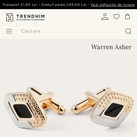
Transport
21,90 Lei
- Gratuit peste
249,00 Lei
-
Vezi opțiunile de livrare
Căutare