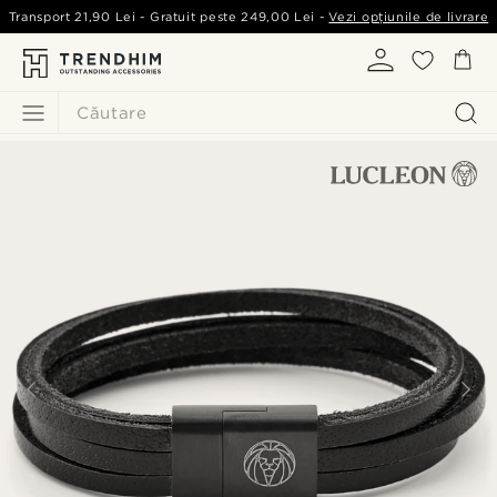
Transport
21,90 Lei
- Gratuit peste
249,00 Lei
-
Vezi opțiunile de livrare
Căutare