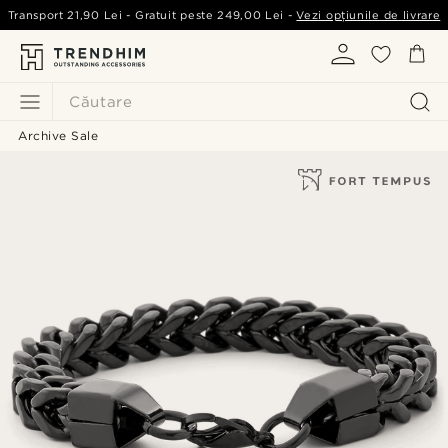
Transport
21,90 Lei
- Gratuit peste
249,00 Lei
-
Vezi opțiunile de livrare
Căutare
Archive Sale