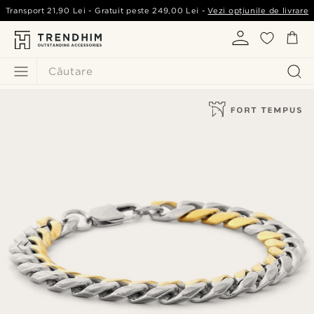
Transport
21,90 Lei
- Gratuit peste
249,00 Lei
-
Vezi opțiunile de livrare
Căutare