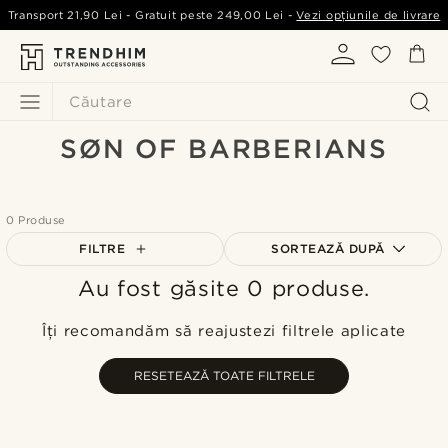
Transport
21,90 Lei
- Gratuit peste
249,00 Lei
-
Vezi opțiunile de livrare
Căutare
SØN OF BARBERIANS
0 Produse
FILTRE
SORTEAZĂ DUPĂ
Au fost găsite 0 produse.
Cele mai populare
Cele mai noi
Îți recomandăm să reajustezi filtrele aplicate
Preț crescător
Preț descrescător
RESETEAZĂ TOATE FILTRELE