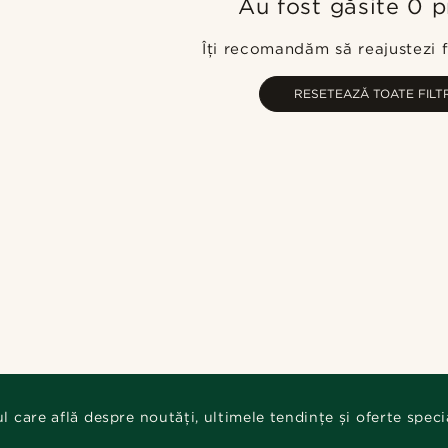
Au fost găsite 0 
Îți recomandăm să reajustezi fi
RESETEAZĂ TOATE FILT
ul care află despre noutăți, ultimele tendințe și oferte speci