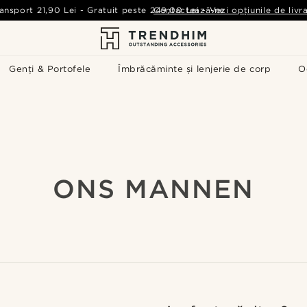
ansport
21,90 Lei
-
Gratuit peste
249,00 Lei
Contactează-ne
-
Vezi opțiunile de livr
Genți & Portofele
Îmbrăcăminte și lenjerie de corp
O
ONS MANNEN