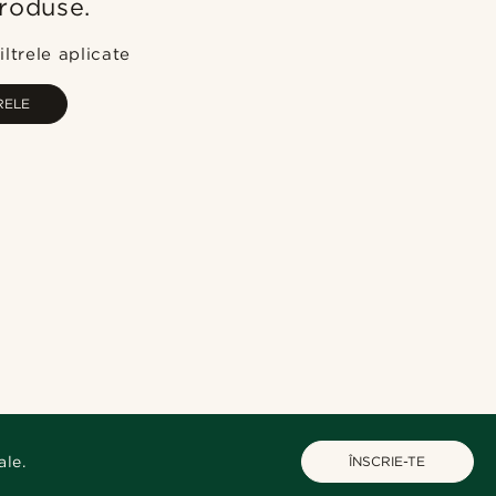
produse.
Cele mai populare
Cele mai noi
ltrele aplicate
Preț crescător
RELE
Preț descrescător
ale.
ÎNSCRIE-TE