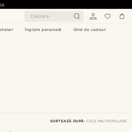
are
Căutare
chelari
Îngrijire personală
Ghid de cadouri
SORTEAZĂ DUPĂ:
CELE MAI POPULARE