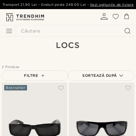
Transport
21,90 Lei
- Gratuit peste
249,00 Lei
-
Vezi opțiunile de livrare
Căutare
LOCS
2 Produse
FILTRE
SORTEAZĂ DUPĂ
Cele mai populare
Bestseller
Cele mai noi
Preț crescător
Preț descrescător