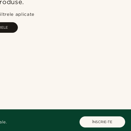
produse.
Cele mai populare
Cele mai noi
ltrele aplicate
Preț crescător
RELE
Preț descrescător
ale.
ÎNSCRIE-TE