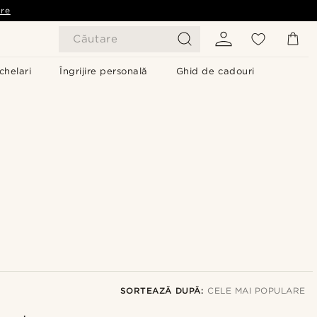
are
Căutare
chelari
Îngrijire personală
Ghid de cadouri
SORTEAZĂ DUPĂ:
CELE MAI POPULARE