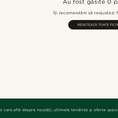
Au fost găsite 0 
Îți recomandăm să reajustezi fi
RESETEAZĂ TOATE FILT
ul care află despre noutăți, ultimele tendințe și oferte speci