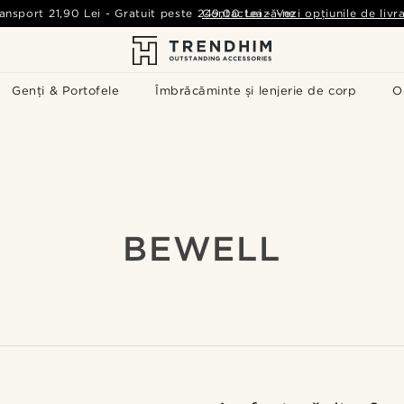
ansport
21,90 Lei
-
Gratuit peste
249,00 Lei
Contactează-ne
-
Vezi opțiunile de livr
Genți & Portofele
Îmbrăcăminte și lenjerie de corp
O
BEWELL