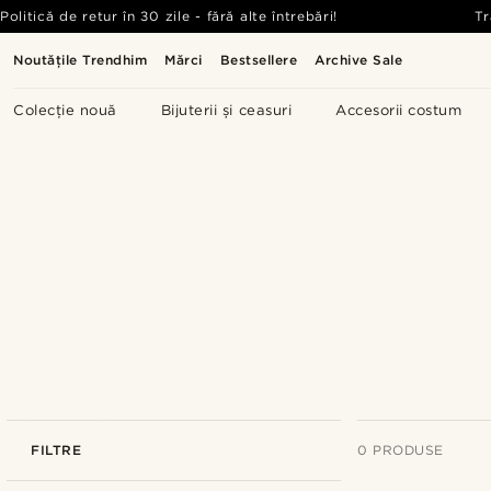
Politică de retur în 30 zile - fără alte întrebări!
Tr
Noutățile Trendhim
Mărci
Bestsellere
Archive Sale
Colecție nouă
Bijuterii și ceasuri
Accesorii costum
FILTRE
0 PRODUSE